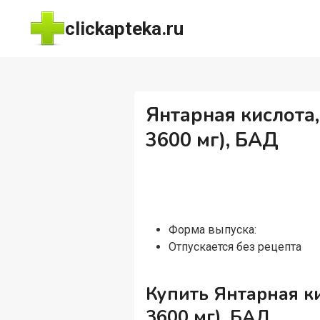
Перейти
clickapteka.ru
к
содержимому
Янтарная кислота,
3600 мг), БАД
Форма выпуска:
Отпускается без рецепта
Купить Янтарная ки
3600 мг), БАД