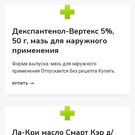
КРЕМ
ДЛЯ
НАРУЖНОГО
ПРИМЕНЕНИЯ
Декспантенол-Вертекс 5%,
50 г, мазь для наружного
применения
Форма выпуска: мазь для наружного
применения Отпускается без рецепта Купить…
ДЕКСПАНТЕНОЛ-
КУПИТЬ
ВЕРТЕКС
5%,
50
Г,
МАЗЬ
ДЛЯ
НАРУЖНОГО
ПРИМЕНЕНИЯ
Ла-Кри масло Смарт Кэр д/