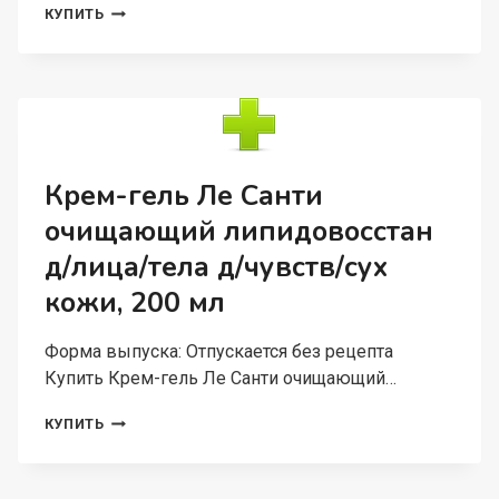
АТОРВАСТАТИН-
КУПИТЬ
ВЕРТЕКС
40
МГ,
30
ШТ,
ТАБЛЕТКИ
ПОКРЫТЫЕ
ПЛЕНОЧНОЙ
Крем-гель Ле Санти
ОБОЛОЧКОЙ
очищающий липидовосстан
д/лица/тела д/чувств/сух
кожи, 200 мл
Форма выпуска: Отпускается без рецепта
Купить Крем-гель Ле Санти очищающий…
КРЕМ-
КУПИТЬ
ГЕЛЬ
ЛЕ
САНТИ