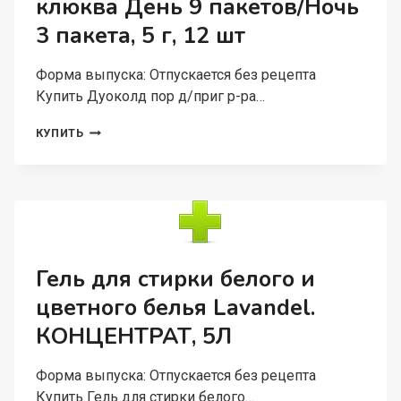
клюква День 9 пакетов/Ночь
ПЛЕНОЧНОЙ
3 пакета, 5 г, 12 шт
ОБОЛОЧКОЙ
ВЕРТЕКС
Форма выпуска: Отпускается без рецепта
Купить Дуоколд пор д/приг р-ра…
ДУОКОЛД
КУПИТЬ
ПОР
Д/
ПРИГ
Р-
РА
ВН
КЛЮКВА
ДЕНЬ
Гель для стирки белого и
9
цветного белья Lavandel.
ПАКЕТОВ/
НОЧЬ
КОНЦЕНТРАТ, 5Л
3
ПАКЕТА,
5
Форма выпуска: Отпускается без рецепта
Г,
Купить Гель для стирки белого…