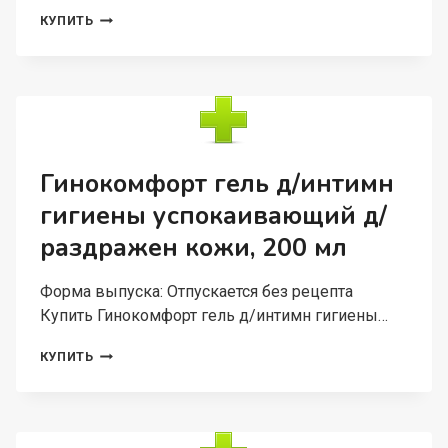
НАФТИФИН-
КУПИТЬ
ТЕВА
1%,
30
МЛ,
РАСТВОР
ДЛЯ
НАРУЖНОГО
ПРИМЕНЕНИЯ
Гинокомфорт гель д/интимн
гигиены успокаивающий д/
раздражен кожи, 200 мл
Форма выпуска: Отпускается без рецепта
Купить Гинокомфорт гель д/интимн гигиены…
ГИНОКОМФОРТ
КУПИТЬ
ГЕЛЬ
Д/
ИНТИМН
ГИГИЕНЫ