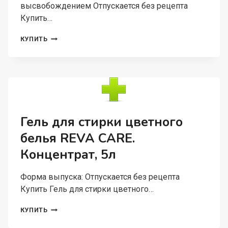
высвобождением Отпускается без рецепта
Купить…
ГЛИКЛАЗИД
КУПИТЬ
МВ-
ВЕРТЕКС
60
МГ,
30
ШТ,
ТАБЛЕТКИ
С
Гель для стирки цветного
ПРОЛОНГИРОВАННЫМ
белья REVA CARE.
ВЫСВОБОЖДЕНИЕМ
Концентрат, 5л
Форма выпуска: Отпускается без рецепта
Купить Гель для стирки цветного…
ГЕЛЬ
КУПИТЬ
ДЛЯ
СТИРКИ