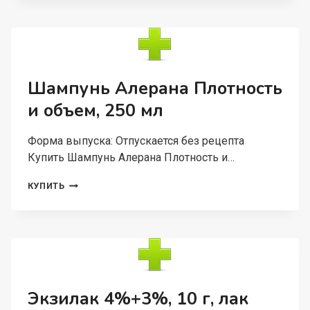
ЦВЕТНОГО
БЕЛЬЯ
REVA
CARE.
КОНЦЕНТРАТ,
5Л
Шампунь Алерана Плотность
и объем, 250 мл
Форма выпуска: Отпускается без рецепта
Купить Шампунь Алерана Плотность и…
ШАМПУНЬ
КУПИТЬ
АЛЕРАНА
ПЛОТНОСТЬ
И
ОБЪЕМ,
250
МЛ
Экзилак 4%+3%, 10 г, лак