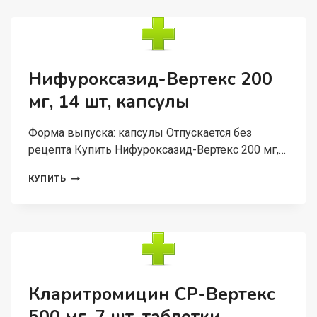
30
Г,
КРЕМ
ДЛЯ
НАРУЖНОГО
ПРИМЕНЕНИЯ
Нифуроксазид-Вертекс 200
мг, 14 шт, капсулы
Форма выпуска: капсулы Отпускается без
рецепта Купить Нифуроксазид-Вертекс 200 мг,…
НИФУРОКСАЗИД-
КУПИТЬ
ВЕРТЕКС
200
МГ,
14
ШТ,
КАПСУЛЫ
Кларитромицин СР-Вертекс