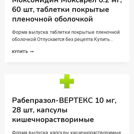
Моксонидин Моксарел 0.2 мг,
(С
60 шт, таблетки покрытые
0
МЕС),
пленочной оболочкой
200
МЛ
Форма выпуска: таблетки покрытые пленочной
оболочкой Отпускается без рецепта Купить…
МОКСОНИДИН
КУПИТЬ
МОКСАРЕЛ
0.2
МГ,
60
ШТ,
ТАБЛЕТКИ
ПОКРЫТЫЕ
ПЛЕНОЧНОЙ
Рабепразол-ВЕРТЕКС 10 мг,
ОБОЛОЧКОЙ
28 шт, капсулы
кишечнорастворимые
Форма выпуска: капсулы кишечнорастворимые