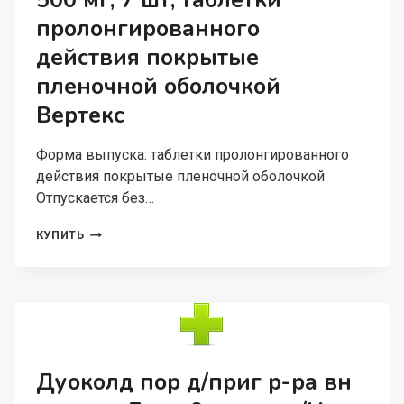
500 мг, 7 шт, таблетки
пролонгированного
действия покрытые
пленочной оболочкой
Вертекс
Форма выпуска: таблетки пролонгированного
действия покрытые пленочной оболочкой
Отпускается без…
КЛАРИТРОМИЦИН
КУПИТЬ
СР-
ВЕРТЕКС
500
МГ,
7
ШТ,
ТАБЛЕТКИ
ПРОЛОНГИРОВАННОГО
Дуоколд пор д/приг р-ра вн
ДЕЙСТВИЯ
ПОКРЫТЫЕ