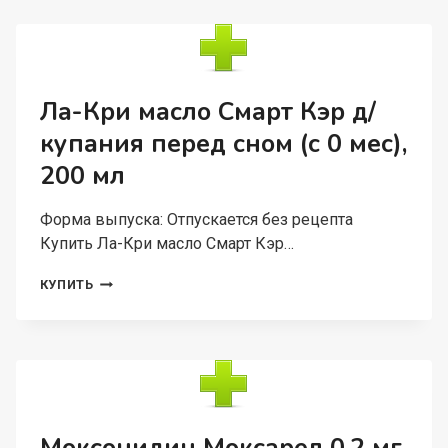
МГ,
28
ШТ,
КАПСУЛЫ
Ла-Кри масло Смарт Кэр д/
купания перед сном (с 0 мес),
200 мл
Форма выпуска: Отпускается без рецепта
Купить Ла-Кри масло Смарт Кэр…
ЛА-
КУПИТЬ
КРИ
МАСЛО
СМАРТ
КЭР
Д/
КУПАНИЯ
ПЕРЕД
СНОМ