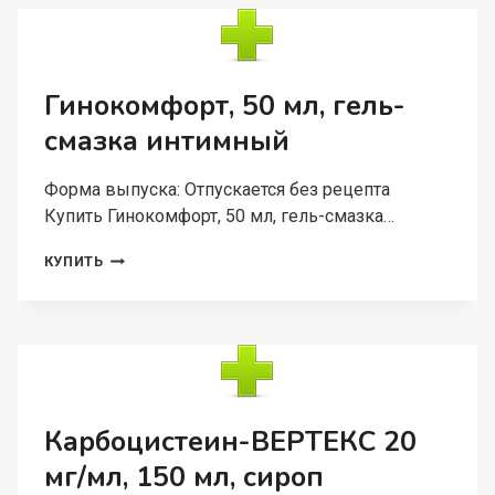
ОЧИЩАЮЩИЙ
ЛИПИДОВОССТАН
Д/
ЛИЦА/
ТЕЛА
Гинокомфорт, 50 мл, гель-
Д/
смазка интимный
ЧУВСТВ/
СУХ
КОЖИ,
Форма выпуска: Отпускается без рецепта
200
Купить Гинокомфорт, 50 мл, гель-смазка…
МЛ
ГИНОКОМФОРТ,
КУПИТЬ
50
МЛ,
ГЕЛЬ-
СМАЗКА
ИНТИМНЫЙ
Карбоцистеин-ВЕРТЕКС 20
мг/мл, 150 мл, сироп