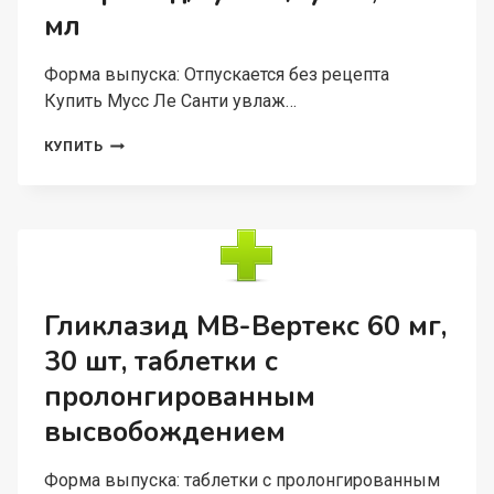
мл
Форма выпуска: Отпускается без рецепта
Купить Мусс Ле Санти увлаж…
МУСС
КУПИТЬ
ЛЕ
САНТИ
УВЛАЖ
С
ТРОЙНЫМ
ДЕЙСТВИЕМ
Д/
ДЕТЕЙ
Гликлазид МВ-Вертекс 60 мг,
И
30 шт, таблетки с
ВЗРОСЛ
Д/
пролонгированным
ЧУВСТВ/
СУХОЙ,
высвобождением
200
МЛ
Форма выпуска: таблетки с пролонгированным