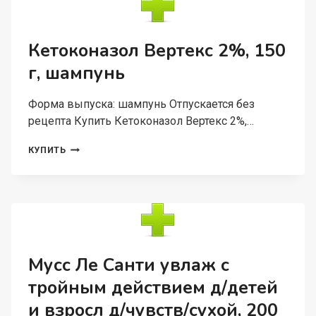
УСПОКАИВАЮЩИЙ
Д/
РАЗДРАЖЕН
КОЖИ,
Кетоконазол Вертекс 2%, 150
200
г, шампунь
МЛ
Форма выпуска: шампунь Отпускается без
рецепта Купить Кетоконазол Вертекс 2%,…
КЕТОКОНАЗОЛ
КУПИТЬ
ВЕРТЕКС
2%,
150
Г,
ШАМПУНЬ
Мусс Ле Санти увлаж с
тройным действием д/детей
и взросл д/чувств/сухой, 200