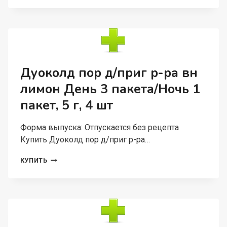
50
МГ/
МЛ,
150
МЛ,
СИРОП
Дуоколд пор д/приг р-ра вн
лимон День 3 пакета/Ночь 1
пакет, 5 г, 4 шт
Форма выпуска: Отпускается без рецепта
Купить Дуоколд пор д/приг р-ра…
ДУОКОЛД
КУПИТЬ
ПОР
Д/
ПРИГ
Р-
РА
ВН
ЛИМОН