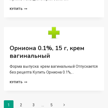
12
ШТ
ГЕЛЬ
КУПИТЬ
ДЛЯ
СТИРКИ
БЕЛОГО
И
ЦВЕТНОГО
БЕЛЬЯ
LAVANDEL.
КОНЦЕНТРАТ,
Орниона 0.1%, 15 г, крем
5Л
вагинальный
Форма выпуска: крем вагинальный Отпускается
без рецепта Купить Орниона 0.1%,…
ОРНИОНА
КУПИТЬ
0.1%,
15
Г,
КРЕМ
Навигация
ВАГИНАЛЬНЫЙ
1
2
3
…
5
Следующая