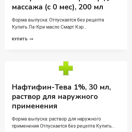
массажа (с 0 мес), 200 мл
Форма выпуска: Отпускается без рецепта
Купить Ла-Кри масло Смарт Кэр…
ЛА-
КУПИТЬ
КРИ
МАСЛО
СМАРТ
КЭР
Д/
МАССАЖА
(С
0
Нафтифин-Тева 1%, 30 мл,
МЕС),
раствор для наружного
200
МЛ
применения
Форма выпуска: раствор для наружного
применения Отпускается без рецепта Купить…