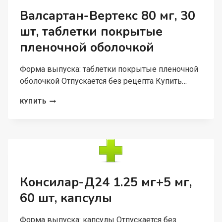
ДЕНЬ
Валсартан-Вертекс 80 мг, 30
3
шт, таблетки покрытые
ПАКЕТА/
НОЧЬ
пленочной оболочкой
1
ПАКЕТ,
5
Форма выпуска: таблетки покрытые пленочной
Г,
оболочкой Отпускается без рецепта Купить…
4
ШТ
ВАЛСАРТАН-
КУПИТЬ
ВЕРТЕКС
80
МГ,
30
ШТ,
ТАБЛЕТКИ
ПОКРЫТЫЕ
ПЛЕНОЧНОЙ
Консилар-Д24 1.25 мг+5 мг,
ОБОЛОЧКОЙ
60 шт, капсулы
Форма выпуска: капсулы Отпускается без