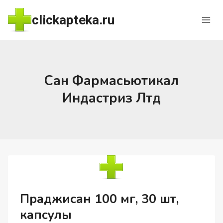
Перейти
clickapteka.ru
к
содержимому
Сан Фармасьютикал
Индастриз Лтд
Праджисан 100 мг, 30 шт,
капсулы