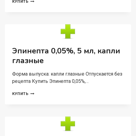
РИКСИЯ
КУПИТЬ
90
МГ,
14
ШТ,
ТАБЛЕТКИ
ПОКРЫТЫЕ
ПЛЕНОЧНОЙ
ОБОЛОЧКОЙ
Эпинепта 0,05%, 5 мл, капли
глазные
Форма выпуска: капли глазные Отпускается без
рецепта Купить Эпинепта 0,05%,…
ЭПИНЕПТА
КУПИТЬ
0,05%,
5
МЛ,
КАПЛИ
ГЛАЗНЫЕ