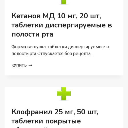
ТАБЛЕТКИ
С
ПРОЛОНГИРОВАННЫМ
Кетанов МД 10 мг, 20 шт,
ВЫСВОБОЖДЕНИЕМ
таблетки диспергируемые в
(Д)
полости рта
Форма выпуска: таблетки диспергируемые в
полости рта Отпускается без рецепта…
КЕТАНОВ
КУПИТЬ
МД
10
МГ,
20
ШТ,
ТАБЛЕТКИ
ДИСПЕРГИРУЕМЫЕ
В
Клофранил 25 мг, 50 шт,
ПОЛОСТИ
таблетки покрытые
РТА