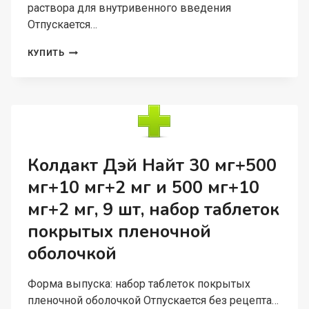
раствора для внутривенного введения
Отпускается…
САНПРАЗ,
КУПИТЬ
40
МГ,
ЛИОФИЛИЗАТ
ДЛЯ
ПРИГОТОВЛЕНИЯ
РАСТВОРА
ДЛЯ
ВНУТРИВЕННОГО
Колдакт Дэй Найт 30 мг+500
ВВЕДЕНИЯ
мг+10 мг+2 мг и 500 мг+10
мг+2 мг, 9 шт, набор таблеток
покрытых пленочной
оболочкой
Форма выпуска: набор таблеток покрытых
пленочной оболочкой Отпускается без рецепта…