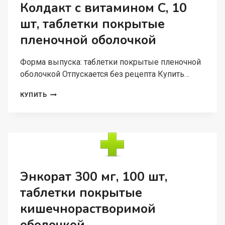
ПЛЕНОЧНОЙ
Колдакт с витамином С, 10
ОБОЛОЧКОЙ
шт, таблетки покрытые
пленочной оболочкой
Форма выпуска: таблетки покрытые пленочной
оболочкой Отпускается без рецепта Купить…
КОЛДАКТ
КУПИТЬ
С
ВИТАМИНОМ
С,
10
ШТ,
ТАБЛЕТКИ
ПОКРЫТЫЕ
ПЛЕНОЧНОЙ
Энкорат 300 мг, 100 шт,
ОБОЛОЧКОЙ
таблетки покрытые
кишечнорастворимой