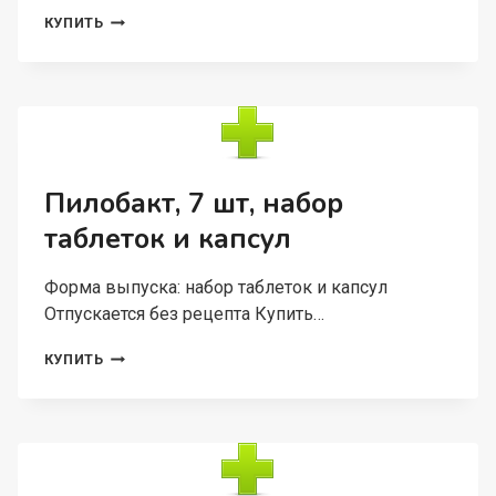
ДЕЛСИЯ
КУПИТЬ
3
МГ+0.03
МГ,
21
ШТ,
ТАБЛЕТКИ
ПОКРЫТЫЕ
ПЛЕНОЧНОЙ
Пилобакт, 7 шт, набор
ОБОЛОЧКОЙ
таблеток и капсул
Форма выпуска: набор таблеток и капсул
Отпускается без рецепта Купить…
ПИЛОБАКТ,
КУПИТЬ
7
ШТ,
НАБОР
ТАБЛЕТОК
И
КАПСУЛ