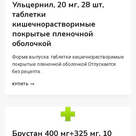
Ульцернил, 20 мг, 28 шт,
таблетки
кишечнорастворимые
покрытые пленочной
оболочкой
Форма выпуска: таблетки кишечнорастворимые
покрытые пленочной оболочкой Отпускается
без рецепта…
УЛЬЦЕРНИЛ,
КУПИТЬ
20
МГ,
28
ШТ,
ТАБЛЕТКИ
КИШЕЧНОРАСТВОРИМЫЕ
ПОКРЫТЫЕ
ПЛЕНОЧНОЙ
Брустан 400 мг+325 мг, 10
ОБОЛОЧКОЙ