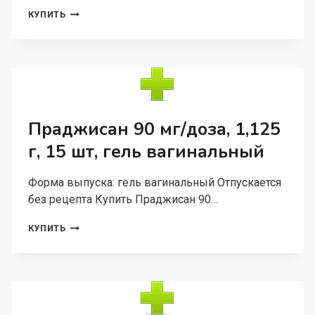
ВЕЗИГАМП
КУПИТЬ
10
МГ,
30
ШТ,
ТАБЛЕТКИ
ПОКРЫТЫЕ
ПЛЕНОЧНОЙ
ОБОЛОЧКОЙ
Праджисан 90 мг/доза, 1,125
г, 15 шт, гель вагинальный
Форма выпуска: гель вагинальный Отпускается
без рецепта Купить Праджисан 90…
ПРАДЖИСАН
КУПИТЬ
90
МГ/
ДОЗА,
1,125
Г,
15