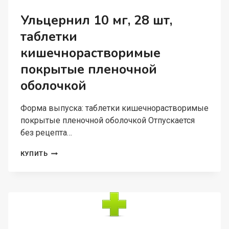
ШТ,
ГЕЛЬ
Ульцернил 10 мг, 28 шт,
ВАГИНАЛЬНЫЙ
таблетки
кишечнорастворимые
покрытые пленочной
оболочкой
Форма выпуска: таблетки кишечнорастворимые
покрытые пленочной оболочкой Отпускается
без рецепта…
УЛЬЦЕРНИЛ
КУПИТЬ
10
МГ,
28
ШТ,
ТАБЛЕТКИ
КИШЕЧНОРАСТВОРИМЫЕ
ПОКРЫТЫЕ