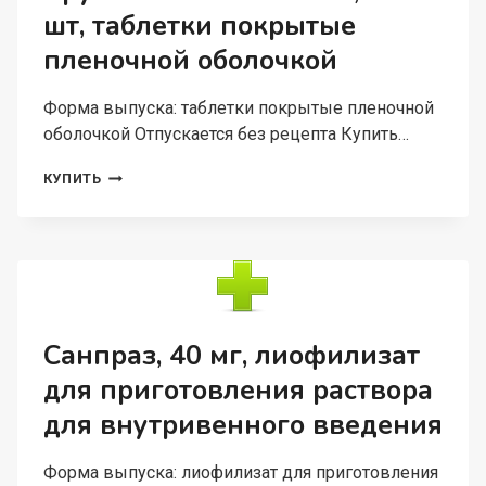
шт, таблетки покрытые
пленочной оболочкой
Форма выпуска: таблетки покрытые пленочной
оболочкой Отпускается без рецепта Купить…
БРУСТАН
КУПИТЬ
400
МГ+325
МГ,
10
ШТ,
ТАБЛЕТКИ
ПОКРЫТЫЕ
ПЛЕНОЧНОЙ
Санпраз, 40 мг, лиофилизат
ОБОЛОЧКОЙ
для приготовления раствора
для внутривенного введения
Форма выпуска: лиофилизат для приготовления