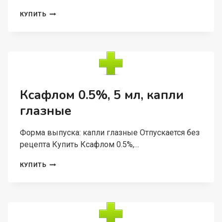
КОЛДАКТ
КУПИТЬ
ДЭЙ
НАЙТ
30
МГ+500
МГ+10
МГ+2
МГ
И
Ксафлом 0.5%, 5 мл, капли
500
глазные
МГ+10
МГ+2
МГ,
Форма выпуска: капли глазные Отпускается без
9
рецепта Купить Ксафлом 0.5%,…
ШТ,
НАБОР
ТАБЛЕТОК
КСАФЛОМ
КУПИТЬ
ПОКРЫТЫХ
0.5%,
ПЛЕНОЧНОЙ
5
ОБОЛОЧКОЙ
МЛ,
КАПЛИ
ГЛАЗНЫЕ