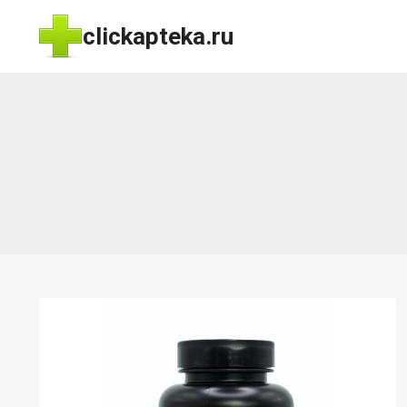
Перейти
clickapteka.ru
к
содержимому