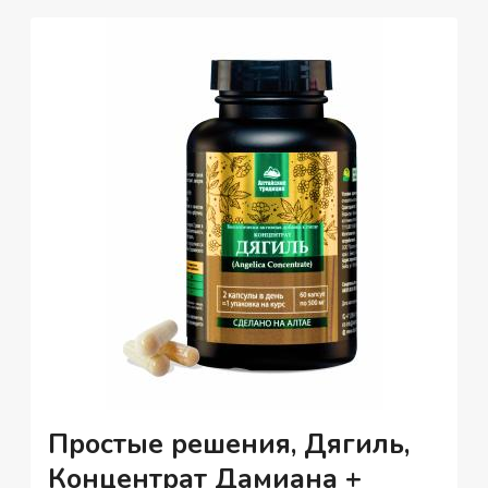
ВИТАМИН
D3,
КАПСУЛЫ,
60
ШТ.
Простые решения, Дягиль,
Концентрат Дамиана +