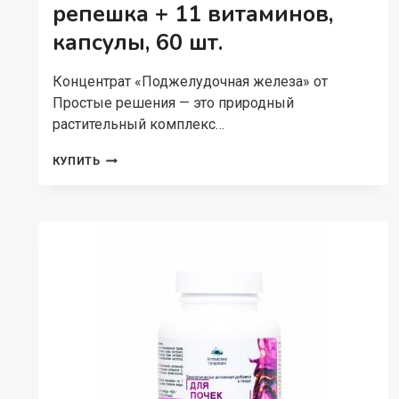
репешка + 11 витаминов,
капсулы, 60 шт.
Концентрат «Поджелудочная железа» от
Простые решения — это природный
растительный комплекс…
ПРОСТЫЕ
КУПИТЬ
РЕШЕНИЯ,
КОНЦЕНТРАТ
«ПОДЖЕЛУДОЧНАЯ
ЖЕЛЕЗА»
С
ЭКСТРАКТОМ
ТОПИНАМБУРА
И
РЕПЕШКА
+
11
ВИТАМИНОВ,
КАПСУЛЫ,
60