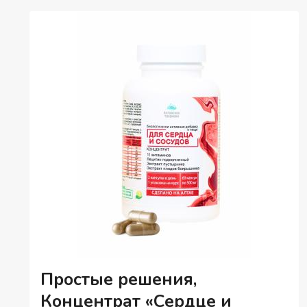
ПОЧЕК
С
ЭКСТРАКТОМ
КЛЮКВЫ
И
ЛИСТЬЯМИ
БРУСНИКИ,
КАПСУЛЫ,
60
ШТ.
Простые решения,
Концентрат «Сердце и