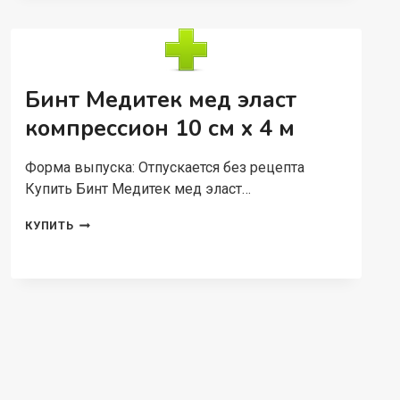
Бинт Медитек мед эласт
компрессион 10 см х 4 м
Форма выпуска: Отпускается без рецепта
Купить Бинт Медитек мед эласт…
БИНТ
КУПИТЬ
МЕДИТЕК
МЕД
ЭЛАСТ
КОМПРЕССИОН
10
СМ
Х
4
М