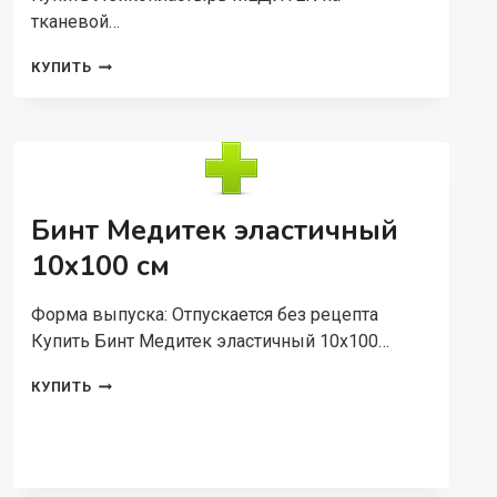
тканевой…
ЛЕЙКОПЛАСТЫРЬ
КУПИТЬ
МЕДИТЕК
НА
ТКАНЕВОЙ
ОСНОВЕ
ГИПОАЛЛЕРГЕННЫЙ
ЛР
005
Бинт Медитек эластичный
5СМ
Х5М
10х100 см
Форма выпуска: Отпускается без рецепта
Купить Бинт Медитек эластичный 10х100…
БИНТ
КУПИТЬ
МЕДИТЕК
ЭЛАСТИЧНЫЙ
10Х100
СМ