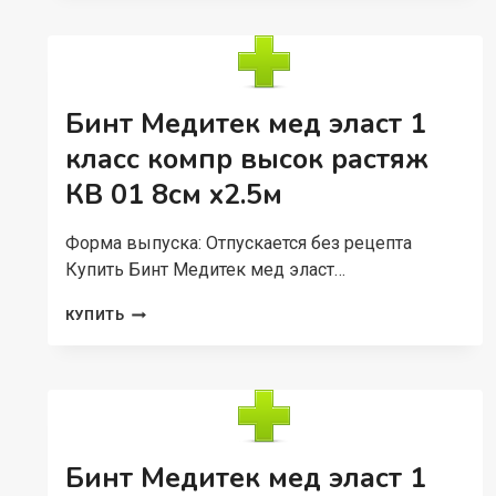
ВЫСОКОЙ
РАСТЯЖИМОСТИ
КОМПРЕССИОННЫЙ
8
СМ
Бинт Медитек мед эласт 1
Х1
М,
класс компр высок растяж
ТЕЛЕСН
КВ 01 8см x2.5м
Форма выпуска: Отпускается без рецепта
Купить Бинт Медитек мед эласт…
БИНТ
КУПИТЬ
МЕДИТЕК
МЕД
ЭЛАСТ
1
КЛАСС
КОМПР
ВЫСОК
Бинт Медитек мед эласт 1
РАСТЯЖ