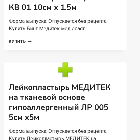
КВ 01 10см х 1.5м
Форма выпуска: Отпускается без рецепта
Купить Бинт Медитек мед эласт…
БИНТ
КУПИТЬ
МЕДИТЕК
МЕД
ЭЛАСТ
1
КЛАСС
КОМПР
ВЫСОК
Лейкопластырь МЕДИТЕК
РАСТЯЖ
КВ
на тканевой основе
01
гипоаллергенный ЛР 005
10СМ
Х
5см х5м
1.5М
Форма выпуска: Отпускается без рецепта
Купить Лейкопластырь МЕДИТЕК на