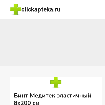
Перейти
clickapteka.ru
к
содержимому
Бинт Медитек эластичный
8х200 см