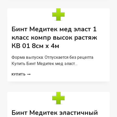
Бинт Медитек мед эласт 1
класс компр высок растяж
КВ 01 8см x 4м
Форма выпуска: Отпускается без рецепта
Купить Бинт Медитек мед эласт…
БИНТ
КУПИТЬ
МЕДИТЕК
МЕД
ЭЛАСТ
1
КЛАСС
КОМПР
ВЫСОК
Бинт Медитек эластичный
РАСТЯЖ