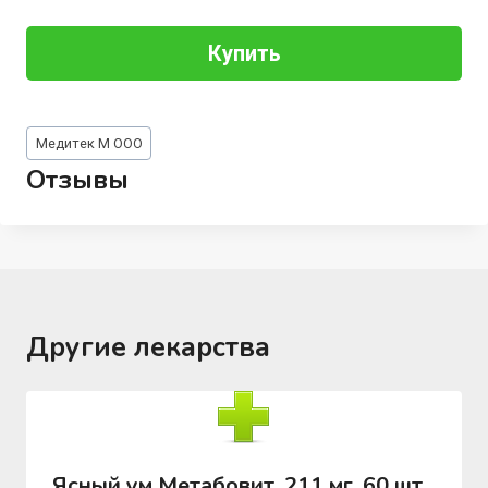
Купить
Метки
Медитек М ООО
записи:
Отзывы
Другие лекарства
Ясный ум Метабовит, 211 мг, 60 шт,