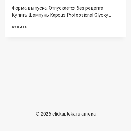
Форма выпуска: Отпускается без рецепта
Купить Шампунь Kapous Professional Glyoxy…
ШАМПУНЬ
КУПИТЬ
KAPOUS
PROFESSIONAL
GLYOXY
SLEEK
РАЗГЛАЖ,
500
МЛ
© 2026 clickapteka.ru аптека