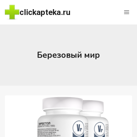
Перейти
clickapteka.ru
к
содержимому
Березовый мир