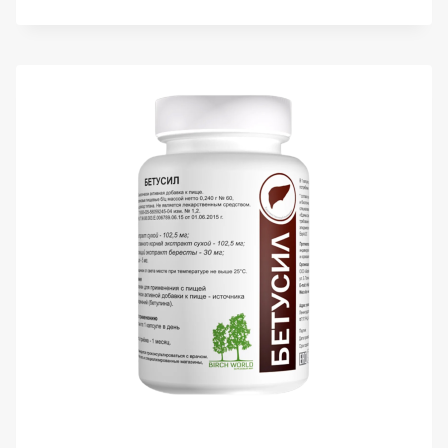
МИР,
ВИРБЕТОЛ
(НЕТ
ВИРУСАМ),
КАПСУЛЫ,
60
ШТ.