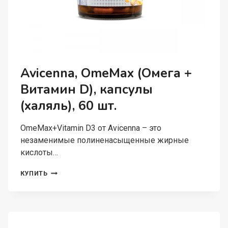
Avicenna, OmeMax (Омега +
Витамин D), капсулы
(халяль), 60 шт.
OmeMax+Vitamin D3 от Avicenna – это
незаменимые полиненасыщенные жирные
кислоты…
AVICENNA,
КУПИТЬ
OMEMAX
(ОМЕГА
+
ВИТАМИН
D),