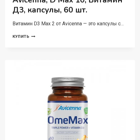
Avicenna, D Max 10, Витамин
Д3, капсулы, 60 шт.
Витамин D3 Max 2 от Avicenna — это капсулы с…
AVICENNA,
КУПИТЬ
D
MAX
10,
ВИТАМИН
Д3,
КАПСУЛЫ,
60
ШТ.