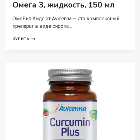
Омега 3, жидкость, 150 мл
ОмеВип Кидс от Avicenna — это комплексный
препарат в виде сиропа…
AVICENNA,
КУПИТЬ
ОМЕВИП
КИДС,
ОМЕГА
3,
ЖИДКОСТЬ,
150
МЛ