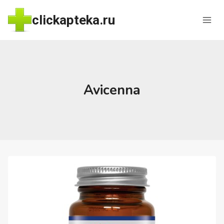
Перейти
clickapteka.ru
к
содержимому
Avicenna