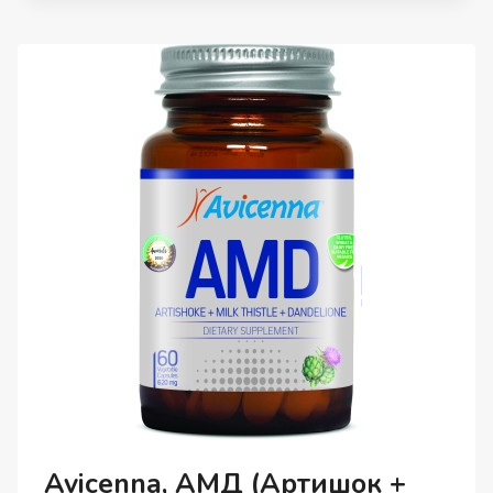
L-
CARNITINE
(ДЛЯ
ДЕТОКСА
ОРГАНИЗМА),
КАПСУЛЫ,
60
ШТ.
Avicenna, АМД (Артишок +