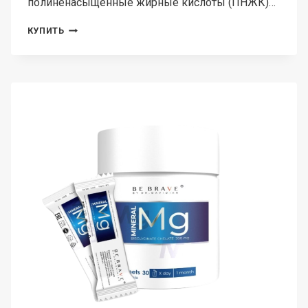
полиненасыщенные жирные кислоты (ПНЖК)…
AVICENNA,
КУПИТЬ
ОМЕКАП,
ОМЕГА
3,
КАПСУЛЫ
(ХАЛЯЛЬ),
80
ШТ.