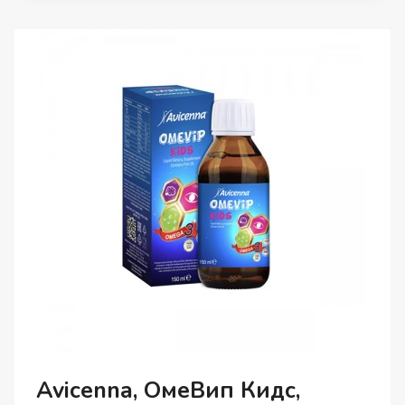
ТАБЛЕТКИ,
90
ШТ.
Avicenna, ОмеВип Кидс,