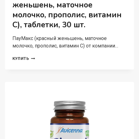
женьшень, маточное
молочко, прополис, витамин
C), таблетки, 30 шт.
ПауМакс (красный женьшень, маточное
молочко, прополис, витамин С) от компании…
AVICENNA,
КУПИТЬ
ПАУМАКС
(КРАСНЫЙ
ЖЕНЬШЕНЬ,
МАТОЧНОЕ
МОЛОЧКО,
ПРОПОЛИС,
ВИТАМИН
C),
ТАБЛЕТКИ,
30
ШТ.