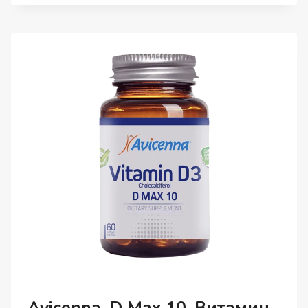
MAX
2,
ВИТАМИН
D3,
КАПСУЛЫ,
60
ШТ.