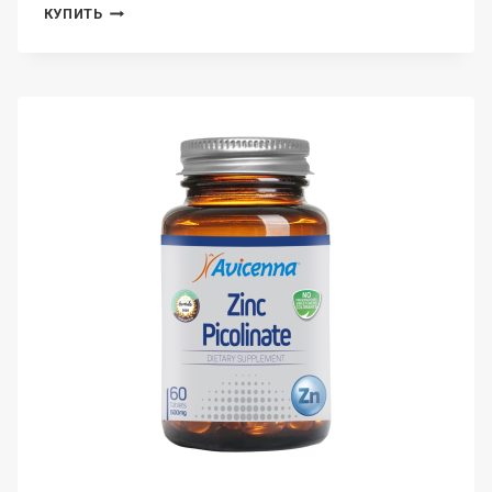
AVICENNA,
КУПИТЬ
D
MAX
5,
ВИТАМИН
Д3,
КАПСУЛЫ,
60
ШТ.