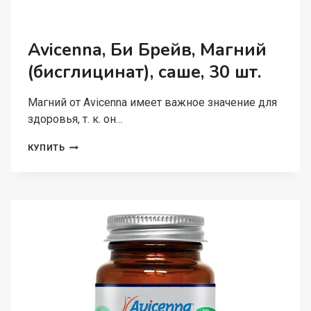
Avicenna, Би Брейв, Магний
(бисглицинат), cаше, 30 шт.
Магний от Avicenna имеет важное значение для
здоровья, т. к. он…
AVICENNA,
КУПИТЬ
БИ
БРЕЙВ,
МАГНИЙ
(БИСГЛИЦИНАТ),
CАШЕ,
30
ШТ.