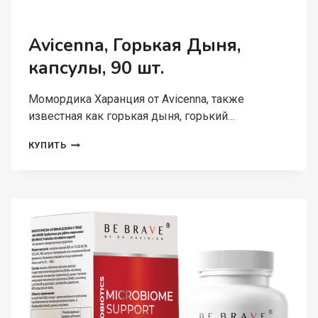
Avicenna, Горькая Дыня,
капсулы, 90 шт.
Момордика Харанция от Avicenna, также
известная как горькая дыня, горький…
AVICENNA,
КУПИТЬ
ГОРЬКАЯ
ДЫНЯ,
КАПСУЛЫ,
90
ШТ.