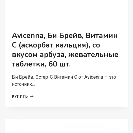
Avicenna, Би Брейв, Витамин
C (аскорбат кальция), со
вкусом арбуза, жевательные
таблетки, 60 шт.
Би Брейв, Эстер-С Витамин С от Avicenna — это
источник…
AVICENNA,
КУПИТЬ
БИ
БРЕЙВ,
ВИТАМИН
C
(АСКОРБАТ
КАЛЬЦИЯ),