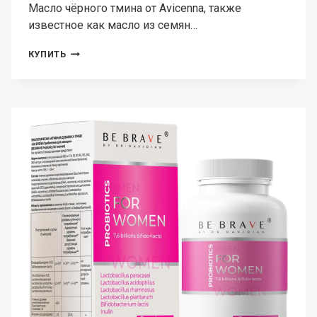
Масло чёрного тмина от Avicenna, также
известное как масло из семян…
AVICENNA,
КУПИТЬ
МАСЛО
ЧЁРНОГО
ТМИНА,
КАПСУЛЫ,
90
ШТ.