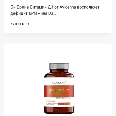
Би Брейв Витамин Д3 от Avicenna восполняет
дефицит витамина D3…
AVICENNA,
КУПИТЬ
БИ
БРЕЙВ,
МИЦЕЛЛЯРНЫЙ
ВИТАМИН
D3,
ЖИДКОСТЬ,
20
МЛ