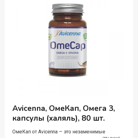
СО
ВКУСОМ
АРБУЗА,
ЖЕВАТЕЛЬНЫЕ
ТАБЛЕТКИ,
60
ШТ.
Avicenna, ОмеКап, Омега 3,
капсулы (халяль), 80 шт.
ОмеКап от Avicenna — это незаменимые