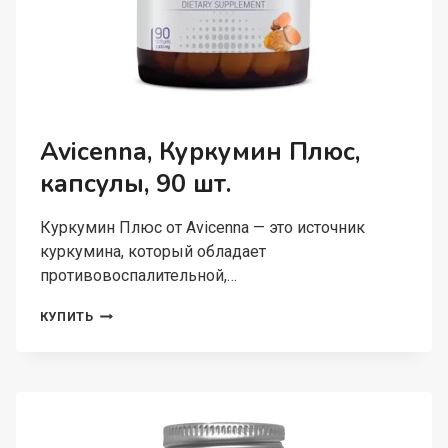
Avicenna, Куркумин Плюс,
капсулы, 90 шт.
Куркумин Плюс от Avicenna — это источник
куркумина, который обладает
противовоспалительной,…
AVICENNA,
КУПИТЬ
КУРКУМИН
ПЛЮС,
КАПСУЛЫ,
90
ШТ.