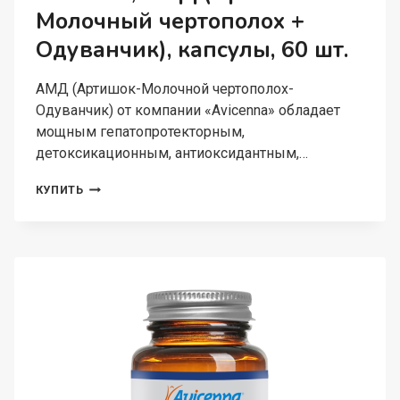
Молочный чертополох +
Одуванчик), капсулы, 60 шт.
АМД (Артишок-Молочной чертополох-
Одуванчик) от компании «Avicenna» обладает
мощным гепатопротекторным,
детоксикационным, антиоксидантным,…
AVICENNA,
КУПИТЬ
АМД
(АРТИШОК
+
МОЛОЧНЫЙ
ЧЕРТОПОЛОХ
+
ОДУВАНЧИК),
КАПСУЛЫ,
60
ШТ.