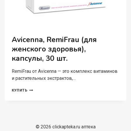
Avicenna, RemiFrau (для
женского здоровья),
капсулы, 30 шт.
RemiFrau от Avicenna — это комплекс витаминов
и растительных экстрактов,…
AVICENNA,
КУПИТЬ
REMIFRAU
(ДЛЯ
ЖЕНСКОГО
ЗДОРОВЬЯ),
КАПСУЛЫ,
30
© 2026 clickapteka.ru аптека
ШТ.