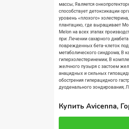
массы; Является онкопротекто
способствует детоксикации орг
уровень «плохого» холестерина
плантацию, где выращивает Мом
Melon на всех этапах производ
при: Лечении сахарного диабет
поврежденных бета-клеток под
метаболического синдрома; В к
гиперхолестеринемии; В компле
желчного пузыря с застоем жел
анацидных и сильных гипоацидн
обострения гиперацидного гаст
дуоденального зондирования; Л
Купить Avicenna, Г