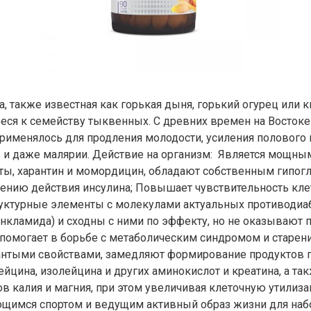
, также известная как горькая дыня, горький огурец или к
ееся к семейству тыквенных. С древних времен на Восто
 применялось для продления молодости, усиления полового 
в и даже малярии. Действие на организм: Является мощны
ты, харантин и момордицин, обладают собственным гипо
ению действия инсулина; Повышает чувствительность клето
ктурные элементы с молекулами актуальных противодиаб
нкламида) и сходны с ними по эффекту, но не оказывают 
помогает в борьбе с метаболическим синдромом и старен
тыми свойствами, замедляют формирование продуктов г
йцина, изолейцина и других аминокислот и креатина, а та
ов калия и магния, при этом увеличивая клеточную утилиз
щимся спортом и ведущим активный образ жизни для наб