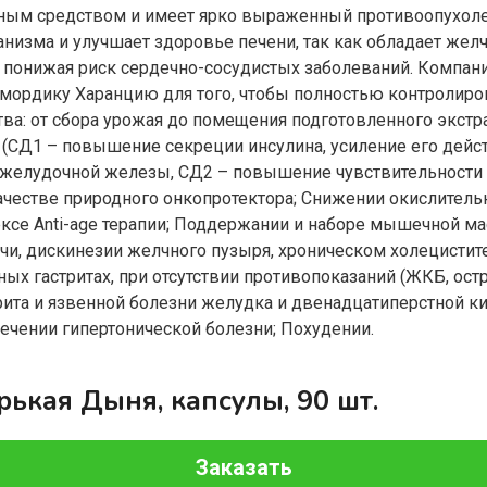
рным средством и имеет ярко выраженный противоопухол
анизма и улучшает здоровье печени, так как обладает же
, понижая риск сердечно-сосудистых заболеваний. Компан
ордику Харанцию для того, чтобы полностью контролироват
ства: от сбора урожая до помещения подготовленного экст
а (СД1 – повышение секреции инсулина, усиление его дейс
желудочной железы, СД2 – повышение чувствительности к
ачестве природного онкопротектора; Снижении окислитель
ксе Anti-age терапии; Поддержании и наборе мышечной ма
чи, дискинезии желчного пузыря, хроническом холецистите
ых гастритах, при отсутствии противопоказаний (ЖКБ, ост
рита и язвенной болезни желудка и двенадцатиперстной к
ечении гипертонической болезни; Похудении.
орькая Дыня, капсулы, 90 шт.
Заказать