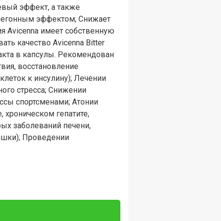
евый эффект, а также
лчегонным эффектом; Снижает
ия Avicenna имеет собственную
ь качество Avicenna Bitter
ракта в капсулы. Рекомендован
твия, восстановление
леток к инсулину); Лечении
ного стресса; Снижении
ссы спортсменами; Атонии
, хроническом гепатите,
рых заболеваний печени,
ишки); Проведении