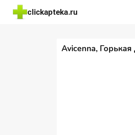
Перейти
clickapteka.ru
к
содержимому
Avicenna, Горькая