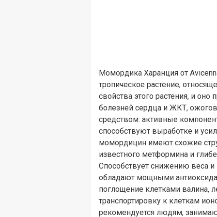
Момордика Харанция от Avicenna
тропическое растение, относящ
свойства этого растения, и оно
болезней сердца и ЖКТ, ожого
средством: активные компонен
способствуют выработке и усил
момордицин имеют схожие стру
известного метформина и глибе
Способствует снижению веса и 
обладают мощными антиоксидан
поглощение клетками валина, ле
транспортировку к клеткам ион
рекомендуется людям, занимаю