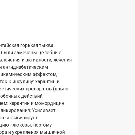
итайская горькая тыква –
ке были замечены целебные
влечения и активности, лечения
м антидиабетическим
гликемическим эффектом,
к к инсулину: харантин и
етических препаратов (давно
побочных действий;
ием: харантин и момордицин
ликирования; Усиливает
кже активизирует
ацию глюкозы: поэтому
ора и укрепления мышечной