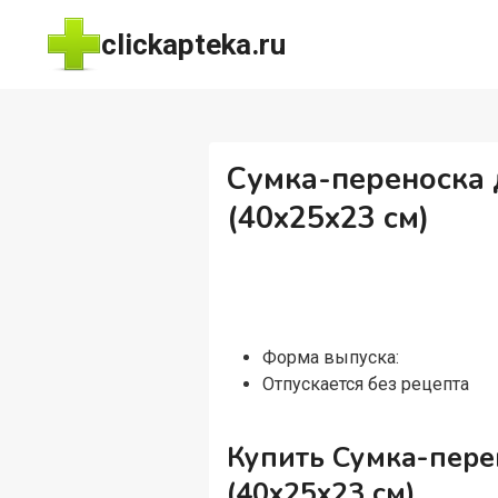
Перейти
clickapteka.ru
к
содержимому
Сумка-переноска 
(40x25x23 см)
Форма выпуска:
Отпускается без рецепта
Купить Сумка-пере
(40x25x23 см)