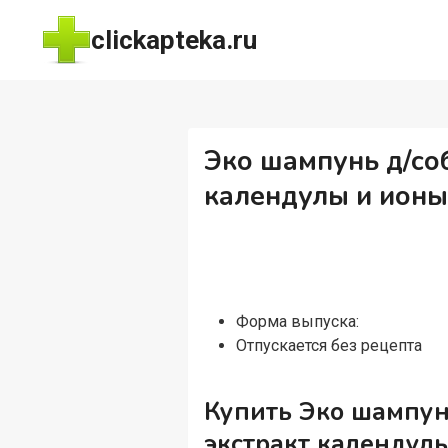
Перейти
clickapteka.ru
к
содержимому
Эко шампунь д/со
календулы и ионы
Форма выпуска:
Отпускается без рецепта
Купить Эко шампун
экстракт календул