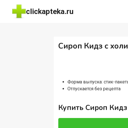
Перейти
clickapteka.ru
к
содержимому
Сироп Кидз с холи
Форма выпуска: стик-паке
Отпускается без рецепта
Купить Сироп Кидз 