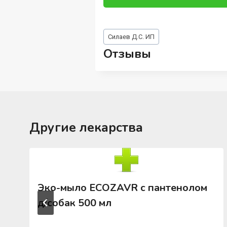
Метки
Силаев Д.С. ИП
записи:
Отзывы
Другие лекарства
Эко-мыло ECOZAVR с пантенолом
д/собак 500 мл