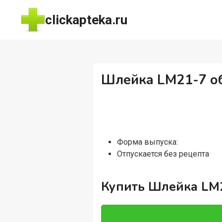
Перейти
clickapteka.ru
к
содержимому
Шлейка LM21-7 об
Форма выпуска:
Отпускается без рецепта
Купить Шлейка LM2