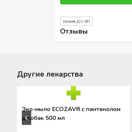
Метки
Силаев Д.С. ИП
записи:
Отзывы
Другие лекарства
Эко-мыло ECOZAVR с пантенолом
д/собак 500 мл