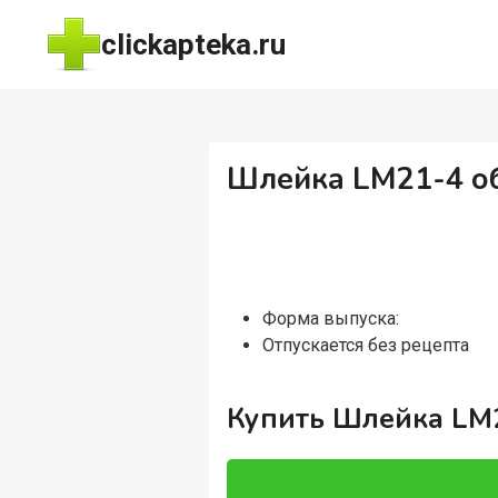
Перейти
clickapteka.ru
к
содержимому
Шлейка LM21-4 об
Форма выпуска:
Отпускается без рецепта
Купить Шлейка LM2