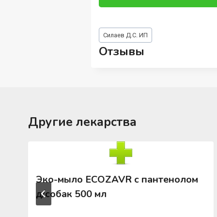
Метки
Силаев Д.С. ИП
записи:
Отзывы
Другие лекарства
Эко-мыло ECOZAVR с пантенолом
д/собак 500 мл