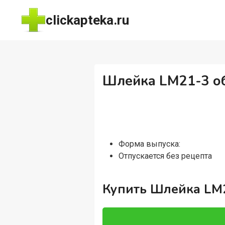
Перейти
clickapteka.ru
к
содержимому
Шлейка LM21-3 об
Форма выпуска:
Отпускается без рецепта
Купить Шлейка LM2