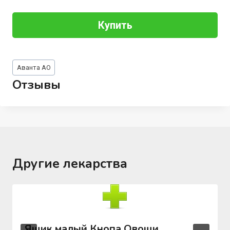
Купить
Метки
Аванта АО
записи:
Отзывы
Другие лекарства
Ящик малый Кнопа Овощи