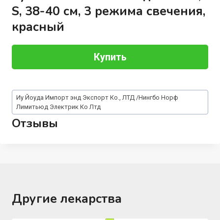
S, 38-40 см, 3 режима свечения,
красный
Купить
Метки
Иу Йоуда Импорт энд Экспорт Ко., ЛТД /Нингбо Норф
записи:
Лимитьюд Электрик Ко Лтд
Отзывы
Другие лекарства