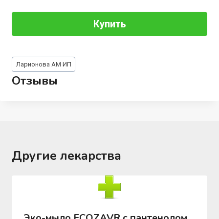
Купить
Метки
Ларионова АМ ИП
записи:
Отзывы
Другие лекарства
Эко-мыло ECOZAVR с пантенолом