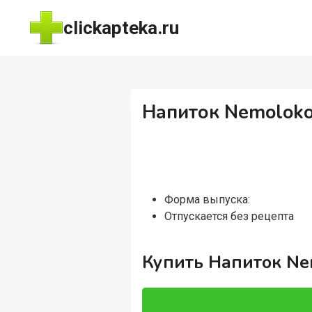
Перейти
clickapteka.ru
к
содержимому
Напиток Nemoloko 
Форма выпуска:
Отпускается без рецепта
Купить Напиток Ne