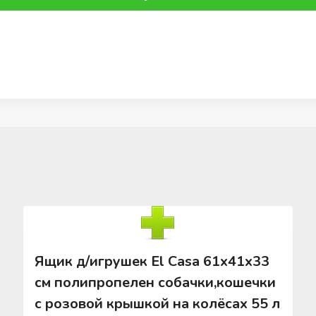
Ящик д/игрушек El Casa 61х41х33
см полипропелен собачки,кошечки
с розовой крышкой на колёсах 55 л