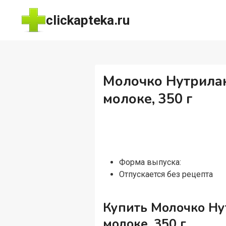
Перейти
clickapteka.ru
к
содержимому
Молочко Нутрилак
молоке, 350 г
Форма выпуска:
Отпускается без рецепта
Купить Молочко Ну
молоке, 350 г