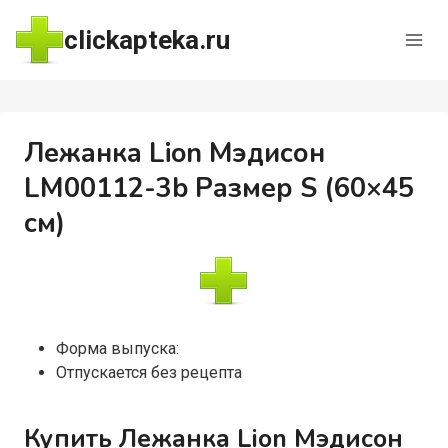
Перейти
clickapteka.ru
к
содержимому
Лежанка Lion Мэдисон
LM00112-3b Размер S (60×45
см)
Форма выпуска:
Отпускается без рецепта
Купить Лежанка Lion Мэдисон