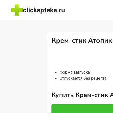
Перейти
clickapteka.ru
к
содержимому
Крем-стик Атопик 
Форма выпуска:
Отпускается без рецепта
Купить Крем-стик 