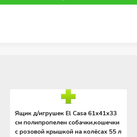
Ящик д/игрушек El Casa 61х41х33
см полипропелен собачки,кошечки
с розовой крышкой на колёсах 55 л