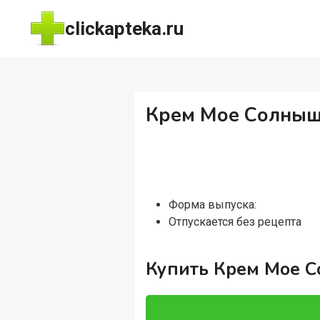
Перейти
clickapteka.ru
к
содержимому
Крем Мое Солныш
Форма выпуска:
Отпускается без рецепта
Купить Крем Мое С