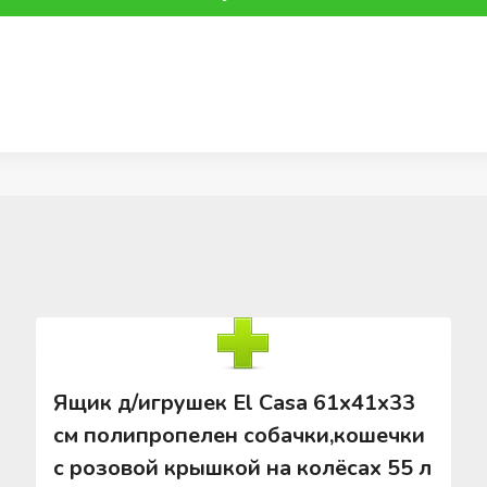
Ящик д/игрушек El Casa 61х41х33
см полипропелен собачки,кошечки
с розовой крышкой на колёсах 55 л