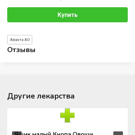
Купить
Метки
Аванта АО
записи:
Отзывы
Другие лекарства
Ящик малый Кнопа Овощи