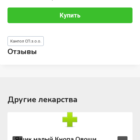
Купить
Метки
Канпол СП.з.о.о.
записи:
Отзывы
Другие лекарства
Ящик малый Кнопа Овощи