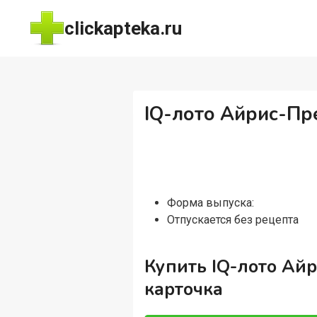
Перейти
clickapteka.ru
к
содержимому
IQ-лото Айрис-Пр
Форма выпуска:
Отпускается без рецепта
Купить IQ-лото Ай
карточка