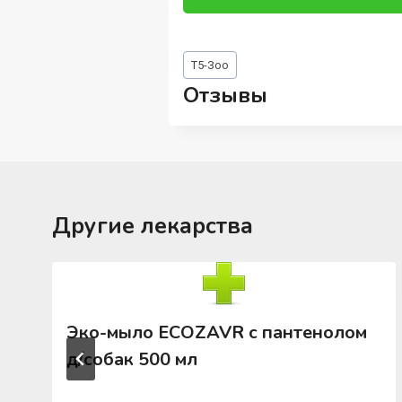
Метки
Т5-Зоо
записи:
Отзывы
Другие лекарства
Эко-мыло ECOZAVR с пантенолом
д/собак 500 мл