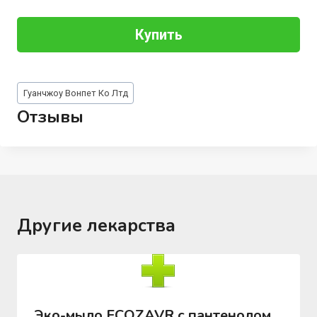
Купить
Метки
Гуанчжоу Вонпет Ко Лтд
записи:
Отзывы
Другие лекарства
Эко-мыло ECOZAVR с пантенолом