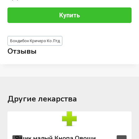
Купить
Метки
Бондибон Кричерз Ко Лтд
записи:
Отзывы
Другие лекарства
Ящик малый Кнопа Овощи