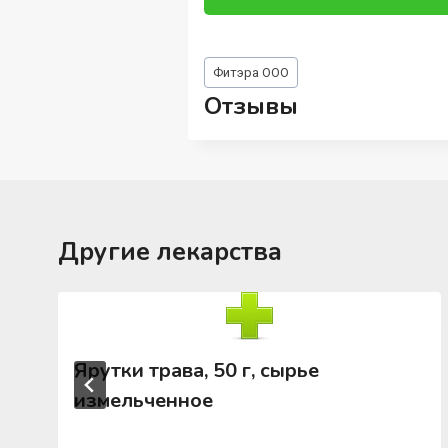
Метки
Фитэра ООО
записи:
Отзывы
Другие лекарства
Ярутки трава, 50 г, сырье
измельченное