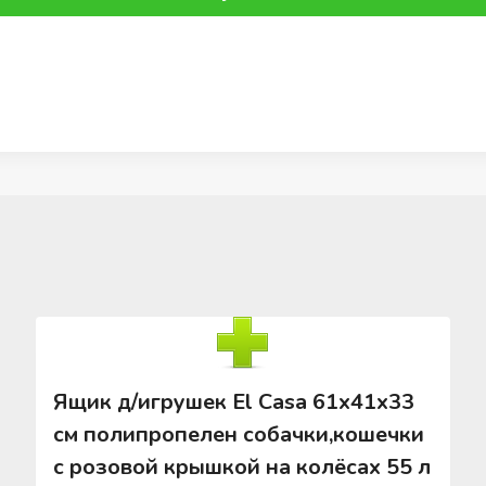
Ящик д/игрушек El Casa 61х41х33
см полипропелен собачки,кошечки
с розовой крышкой на колёсах 55 л