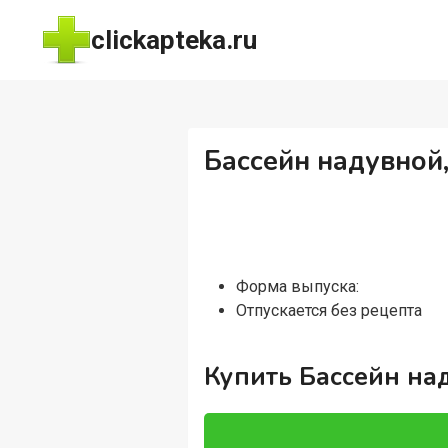
Перейти
clickapteka.ru
к
содержимому
Бассейн надувной, 
Форма выпуска:
Отпускается без рецепта
Купить Бассейн наду