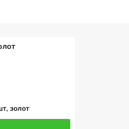
олот
т, золот