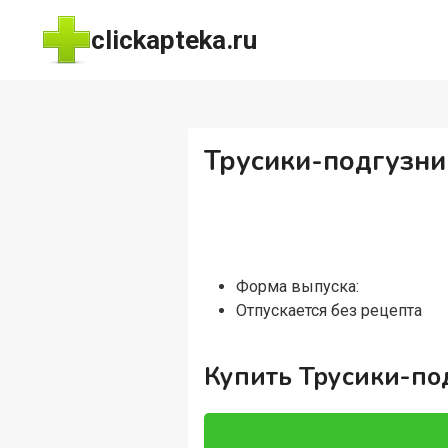
Перейти
clickapteka.ru
к
содержимому
Трусики-подгузник
Форма выпуска:
Отпускается без рецепта
Купить Трусики-подг