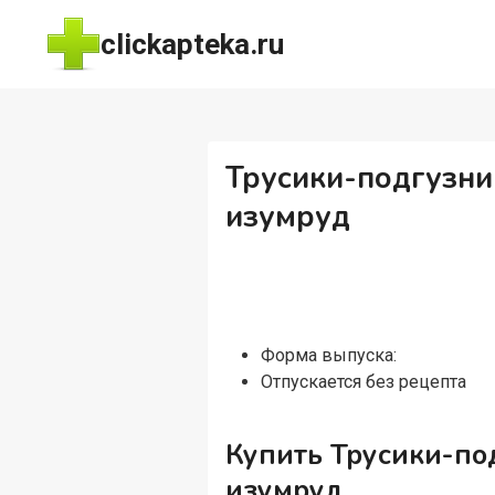
Перейти
clickapteka.ru
к
содержимому
Трусики-подгузники
изумруд
Форма выпуска:
Отпускается без рецепта
Купить Трусики-подг
изумруд