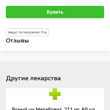
Купить
Метки
Амрус Энтерпрайзис Лтд
записи:
Отзывы
Другие лекарства
Ясный ум Метабовит, 211 мг, 60 шт,