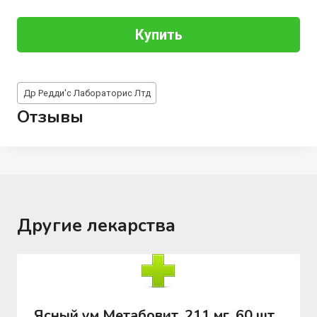
Купить
Метки
Др Редди'с Лабораторис Лтд
записи:
Отзывы
Другие лекарства
Ясный ум Метабовит, 211 мг, 60 шт,