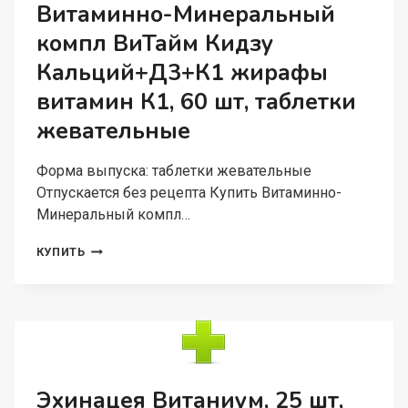
Витаминно-Минеральный
компл ВиТайм Кидзу
Кальций+Д3+К1 жирафы
витамин К1, 60 шт, таблетки
жевательные
Форма выпуска: таблетки жевательные
Отпускается без рецепта Купить Витаминно-
Минеральный компл…
ВИТАМИННО-
КУПИТЬ
МИНЕРАЛЬНЫЙ
КОМПЛ
ВИТАЙМ
КИДЗУ
КАЛЬЦИЙ+Д3+К1
ЖИРАФЫ
ВИТАМИН
К1,
Эхинацея Витаниум, 25 шт,
60