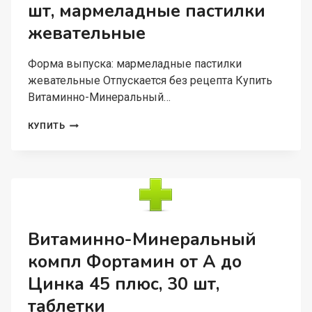
шт, мармеладные пастилки
жевательные
Форма выпуска: мармеладные пастилки
жевательные Отпускается без рецепта Купить
Витаминно-Минеральный…
ВИТАМИННО-
КУПИТЬ
МИНЕРАЛЬНЫЙ
КОМПЛ
ВИТАЙМ
БЬЮТИ,
5
Г,
15
ШТ,
Витаминно-Минеральный
МАРМЕЛАДНЫЕ
компл Фортамин от А до
ПАСТИЛКИ
ЖЕВАТЕЛЬНЫЕ
Цинка 45 плюс, 30 шт,
таблетки