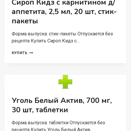
Сироп Кидз с карнитином д/
10
аппетита, 2,5 мл, 20 шт, стик-
МЛ,
10
пакеты
ШТ,
СТИК-
ПАКЕТЫ
Форма выпуска: стик-пакеты Отпускается без
рецепта Купить Сироп Кидз с…
СИРОП
КУПИТЬ
КИДЗ
С
КАРНИТИНОМ
Д/
АППЕТИТА,
2,5
МЛ,
20
Уголь Белый Актив, 700 мг,
ШТ,
30 шт, таблетки
СТИК-
ПАКЕТЫ
Форма выпуска: таблетки Отпускается без
рецепта Купить Уголь Белый Актив,…