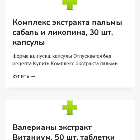
КЛИМАКСА
И
МЕНОПАУЗЫ,
30
Комплекс экстракта пальмы
ШТ,
сабаль и ликопина, 30 шт,
ТАБЛЕТКИ
капсулы
Форма выпуска: капсулы Отпускается без
рецепта Купить Комплекс экстракта пальмы…
КОМПЛЕКС
КУПИТЬ
ЭКСТРАКТА
ПАЛЬМЫ
САБАЛЬ
И
ЛИКОПИНА,
30
ШТ,
КАПСУЛЫ
Валерианы экстракт
Витаниум, 50 шт, таблетки