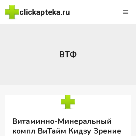
Перейти
clickapteka.ru
к
содержимому
ВТФ
Витаминно-Минеральный
компл ВиТайм Кидзу Зрение