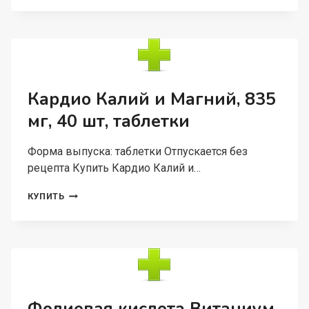
В
ВИТАНИУМ,
30
ШТ,
ТАБЛЕТКИ
Кардио Калий и Магний, 835
мг, 40 шт, таблетки
Форма выпуска: таблетки Отпускается без
рецепта Купить Кардио Калий и…
КАРДИО
КУПИТЬ
КАЛИЙ
И
МАГНИЙ,
835
МГ,
40
ШТ,
ТАБЛЕТКИ