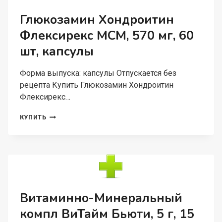
5
МЛ,
Глюкозамин Хондроитин
20
Флексирекс МСМ, 570 мг, 60
ШТ,
СТИК-
шт, капсулы
ПАКЕТЫ
Форма выпуска: капсулы Отпускается без
рецепта Купить Глюкозамин Хондроитин
Флексирекс…
ГЛЮКОЗАМИН
КУПИТЬ
ХОНДРОИТИН
ФЛЕКСИРЕКС
МСМ,
570
МГ,
60
ШТ,
КАПСУЛЫ
Витаминно-Минеральный
компл ВиТайм Бьюти, 5 г, 15