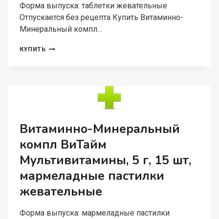
Форма выпуска: таблетки жевательные
Отпускается без рецепта Купить Витаминно-
Минеральный компл…
ВИТАМИННО-
КУПИТЬ
МИНЕРАЛЬНЫЙ
КОМПЛ
ВИТАЙМ
КИДЗУ
ЖЕЛЕЗО+В12
БЕГЕМОТИКИ,
60
ШТ,
Витаминно-Минеральный
ТАБЛЕТКИ
компл ВиТайм
ЖЕВАТЕЛЬНЫЕ
Мультивитамины, 5 г, 15 шт,
мармеладные пастилки
жевательные
Форма выпуска: мармеладные пастилки