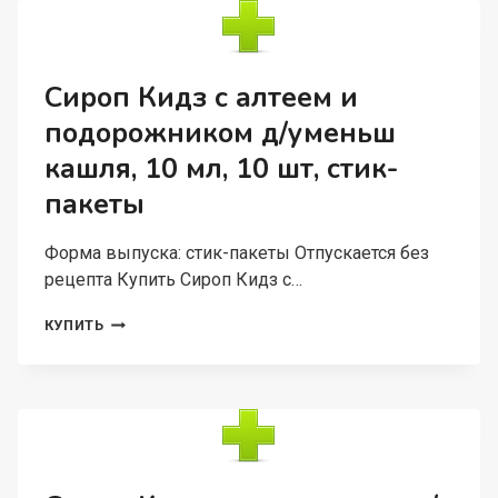
МУЛЬТИВИТАМИНЫ
КРОКОДИЛЫ,
60
ШТ,
Сироп Кидз с алтеем и
ТАБЛЕТКИ
подорожником д/уменьш
ЖЕВАТЕЛЬНЫЕ
кашля, 10 мл, 10 шт, стик-
пакеты
Форма выпуска: стик-пакеты Отпускается без
рецепта Купить Сироп Кидз с…
СИРОП
КУПИТЬ
КИДЗ
С
АЛТЕЕМ
И
ПОДОРОЖНИКОМ
Д/
УМЕНЬШ
КАШЛЯ,