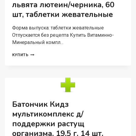
львята лютеин/черника, 60
шт, таблетки жевательные
Форма выпуска: таблетки жевательные
Отпускается без рецепта Купить Витаминно-
Минеральный компл…
ВИТАМИННО-
КУПИТЬ
МИНЕРАЛЬНЫЙ
КОМПЛ
ВИТАЙМ
КИДЗУ
ЗРЕНИЕ
ЛЬВЯТА
ЛЮТЕИН/
ЧЕРНИКА,
Батончик Кидз
60
мультикомплекс д/
ШТ,
ТАБЛЕТКИ
поддержки растущ
ЖЕВАТЕЛЬНЫЕ
организма, 19,5 г, 14 шт,