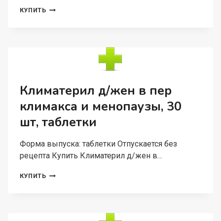
ВИТАМИННО-
КУПИТЬ
МИНЕРАЛЬНЫЙ
КОМПЛ
ФОРТАМИН
ОТ
А
ДО
ЦИНКА
КЛАССИК,
Климатерил д/жен в пер
30
климакса и менопаузы, 30
ШТ,
ТАБЛЕТКИ
шт, таблетки
Форма выпуска: таблетки Отпускается без
рецепта Купить Климатерил д/жен в…
КЛИМАТЕРИЛ
КУПИТЬ
Д/
ЖЕН
В
ПЕР