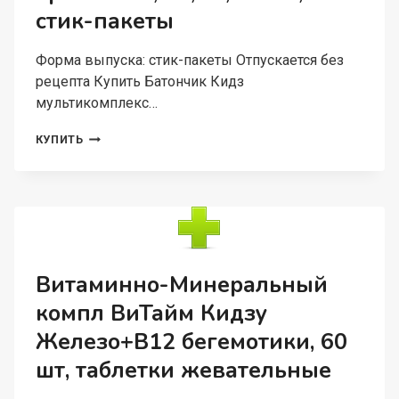
стик-пакеты
Форма выпуска: стик-пакеты Отпускается без
рецепта Купить Батончик Кидз
мультикомплекс…
БАТОНЧИК
КУПИТЬ
КИДЗ
МУЛЬТИКОМПЛЕКС
Д/
ПОДДЕРЖКИ
РАСТУЩ
ОРГАНИЗМА,
19,5
Г,
Витаминно-Минеральный
14
компл ВиТайм Кидзу
ШТ,
СТИК-
Железо+В12 бегемотики, 60
ПАКЕТЫ
шт, таблетки жевательные