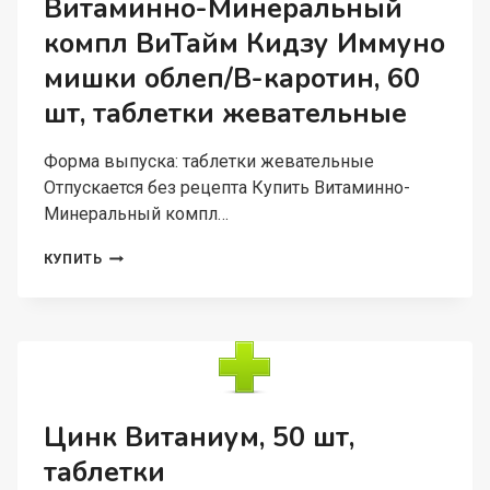
Витаминно-Минеральный
компл ВиТайм Кидзу Иммуно
мишки облеп/В-каротин, 60
шт, таблетки жевательные
Форма выпуска: таблетки жевательные
Отпускается без рецепта Купить Витаминно-
Минеральный компл…
ВИТАМИННО-
КУПИТЬ
МИНЕРАЛЬНЫЙ
КОМПЛ
ВИТАЙМ
КИДЗУ
ИММУНО
МИШКИ
ОБЛЕП/
В-
Цинк Витаниум, 50 шт,
КАРОТИН,
таблетки
60
ШТ,