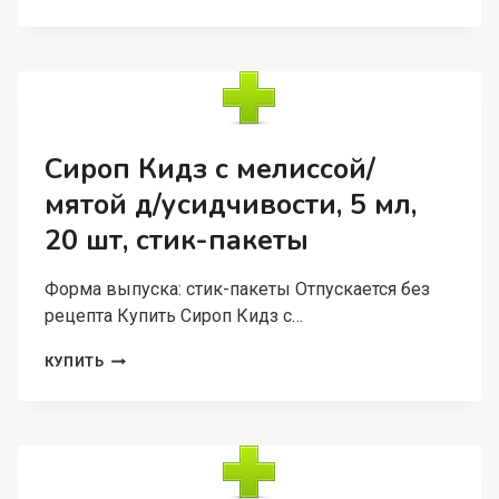
АНТИСТРЕСС
ЭКСТР
ВАЛЕРИАНЫ/
ПУСТЫРНИКА,
30
ШТ,
КАПСУЛЫ
Сироп Кидз с мелиссой/
мятой д/усидчивости, 5 мл,
20 шт, стик-пакеты
Форма выпуска: стик-пакеты Отпускается без
рецепта Купить Сироп Кидз с…
СИРОП
КУПИТЬ
КИДЗ
С
МЕЛИССОЙ/
МЯТОЙ
Д/
УСИДЧИВОСТИ,