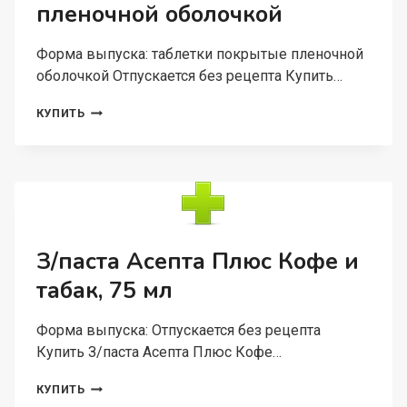
пленочной оболочкой
Форма выпуска: таблетки покрытые пленочной
оболочкой Отпускается без рецепта Купить…
БИСОПРОЛОЛ-
КУПИТЬ
ВЕРТЕКС
10
МГ,
30
ШТ,
ТАБЛЕТКИ
ПОКРЫТЫЕ
ПЛЕНОЧНОЙ
З/паста Асепта Плюс Кофе и
ОБОЛОЧКОЙ
табак, 75 мл
Форма выпуска: Отпускается без рецепта
Купить З/паста Асепта Плюс Кофе…
З/
КУПИТЬ
ПАСТА