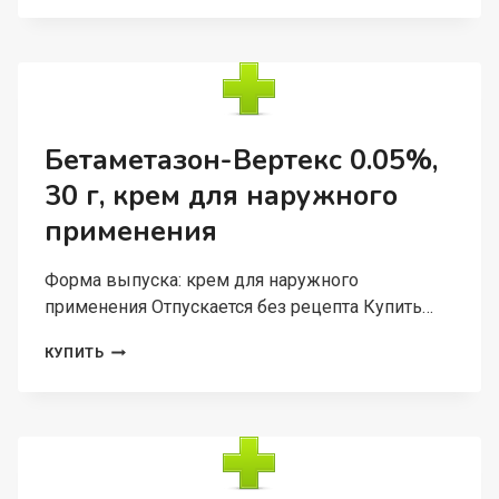
АСЕПТА
ПЛЮС
КОФЕ
И
ТАБАК,
75
МЛ
Бетаметазон-Вертекс 0.05%,
30 г, крем для наружного
применения
Форма выпуска: крем для наружного
применения Отпускается без рецепта Купить…
БЕТАМЕТАЗОН-
КУПИТЬ
ВЕРТЕКС
0.05%,
30
Г,
КРЕМ
ДЛЯ
НАРУЖНОГО