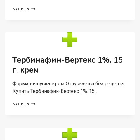
СИМВАСТАТИН-
КУПИТЬ
ВЕРТЕКС
10
МГ,
30
ШТ,
ТАБЛЕТКИ
ПОКРЫТЫЕ
ПЛЕНОЧНОЙ
Тербинафин-Вертекс 1%, 15
ОБОЛОЧКОЙ
г, крем
Форма выпуска: крем Отпускается без рецепта
Купить Тербинафин-Вертекс 1%, 15…
ТЕРБИНАФИН-
КУПИТЬ
ВЕРТЕКС
1%,
15
Г,
КРЕМ