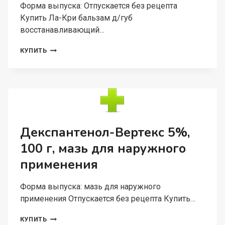
Форма выпуска: Отпускается без рецепта
Купить Ла-Кри бальзам д/губ
восстанавливающий…
ЛА-
КУПИТЬ
КРИ
БАЛЬЗАМ
Д/
ГУБ
ВОССТАНАВЛИВАЮЩИЙ
Д/
ОЧ.СУХОЙ
КОЖИ,
Декспантенол-Вертекс 5%,
12
100 г, мазь для наружного
Г
применения
Форма выпуска: мазь для наружного
применения Отпускается без рецепта Купить…
ДЕКСПАНТЕНОЛ-
КУПИТЬ