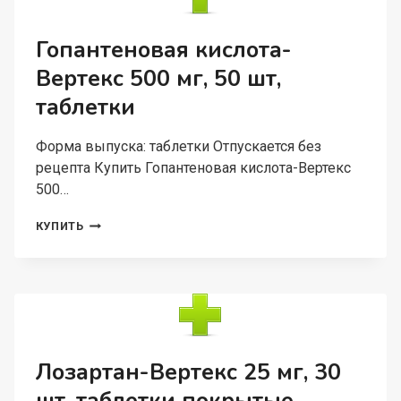
ТАБЛЕТКИ
ПОКРЫТЫЕ
ПЛЕНОЧНОЙ
Гопантеновая кислота-
ОБОЛОЧКОЙ
Вертекс 500 мг, 50 шт,
таблетки
Форма выпуска: таблетки Отпускается без
рецепта Купить Гопантеновая кислота-Вертекс
500…
ГОПАНТЕНОВАЯ
КУПИТЬ
КИСЛОТА-
ВЕРТЕКС
500
МГ,
50
ШТ,
ТАБЛЕТКИ
Лозартан-Вертекс 25 мг, 30