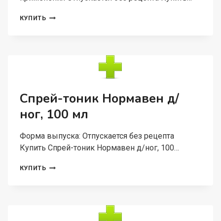
ДИКЛОФЕНАК
КУПИТЬ
ОРТОФЕН
5%,
50
Г,
ГЕЛЬ
ДЛЯ
НАРУЖНОГО
ПРИМЕНЕНИЯ
Спрей-тоник Нормавен д/
ног, 100 мл
Форма выпуска: Отпускается без рецепта
Купить Спрей-тоник Нормавен д/ног, 100…
СПРЕЙ-
КУПИТЬ
ТОНИК
НОРМАВЕН
Д/
НОГ,
100