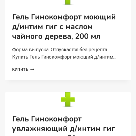
ТАБЛЕТКИ
ПОКРЫТЫЕ
ПЛЕНОЧНОЙ
Гель Гинокомфорт моющий
ОБОЛОЧКОЙ
д/интим гиг с маслом
чайного дерева, 200 мл
Форма выпуска: Отпускается без рецепта
Купить Гель Гинокомфорт моющий д/интим…
ГЕЛЬ
КУПИТЬ
ГИНОКОМФОРТ
МОЮЩИЙ
Д/
ИНТИМ
ГИГ
С
МАСЛОМ
ЧАЙНОГО
Гель Гинокомфорт
ДЕРЕВА,
увлажняющий д/интим гиг
200
МЛ