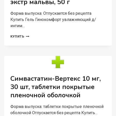
экстр мальвы, 50 г
Форма выпуска: Отпускается без рецепта
Купить Гель Гинокомфорт увлажняющий д/
интим…
ГЕЛЬ
КУПИТЬ
ГИНОКОМФОРТ
УВЛАЖНЯЮЩИЙ
Д/
ИНТИМ
ГИГ
ЭКСТР
МАЛЬВЫ,
50
Симвастатин-Вертекс 10 мг,
Г
30 шт, таблетки покрытые
пленочной оболочкой
Форма выпуска: таблетки покрытые пленочной
оболочкой Отпускается без рецепта Купить…