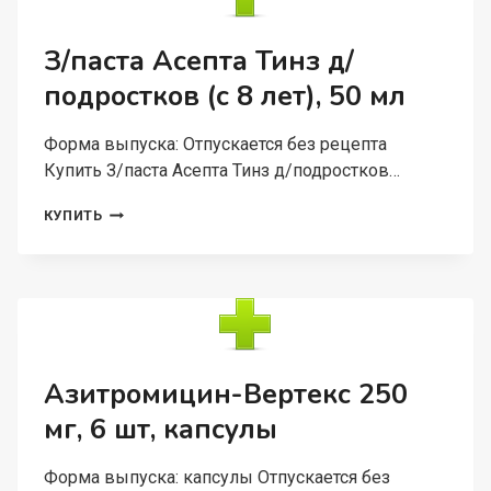
МЛ
З/паста Асепта Тинз д/
подростков (с 8 лет), 50 мл
Форма выпуска: Отпускается без рецепта
Купить З/паста Асепта Тинз д/подростков…
З/
КУПИТЬ
ПАСТА
АСЕПТА
ТИНЗ
Д/
ПОДРОСТКОВ
(С
8
ЛЕТ),
Азитромицин-Вертекс 250
50
мг, 6 шт, капсулы
МЛ
Форма выпуска: капсулы Отпускается без