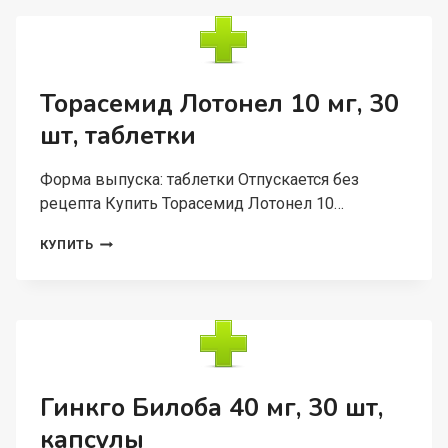
10
ШТ,
ТАБЛЕТКИ
ПОКРЫТЫЕ
ПЛЕНОЧНОЙ
Торасемид Лотонел 10 мг, 30
ОБОЛОЧКОЙ
шт, таблетки
Форма выпуска: таблетки Отпускается без
рецепта Купить Торасемид Лотонел 10…
ТОРАСЕМИД
КУПИТЬ
ЛОТОНЕЛ
10
МГ,
30
ШТ,
ТАБЛЕТКИ
Гинкго Билоба 40 мг, 30 шт,
капсулы