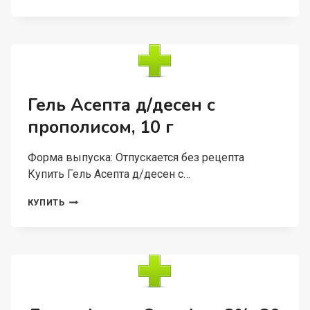
ВЕРТЕКС
5%,
100
Г,
МАЗЬ
ДЛЯ
НАРУЖНОГО
ПРИМЕНЕНИЯ
Гель Асепта д/десен с
прополисом, 10 г
Форма выпуска: Отпускается без рецепта
Купить Гель Асепта д/десен с…
ГЕЛЬ
КУПИТЬ
АСЕПТА
Д/
ДЕСЕН
С
ПРОПОЛИСОМ,
10
Г