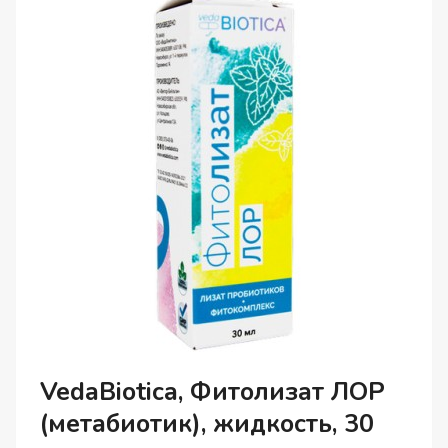
И
В
МЕНОПАУЗУ
),
ЖИДКОСТЬ,
100
МЛ
VedaBiotica, Фитолизат ЛОР
(метабиотик), жидкость, 30