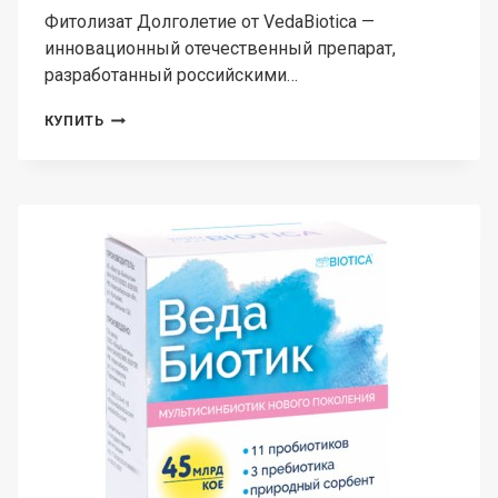
Фитолизат Долголетие от VedaBiotica —
инновационный отечественный препарат,
разработанный российскими…
VEDABIOTICA,
КУПИТЬ
ФИТОЛИЗАТ
ДОЛГОЛЕТИЕ
(МЕТАБИОТИК
ПРИ
СИНДРОМЕ
ХРОНИЧЕСКОЙ
УСТАЛОСТИ),
ЖИДКОСТЬ,
100
МЛ