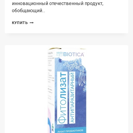
инновационный отечественный продукт,
обобщающий…
VEDABIOTICA,
КУПИТЬ
ФИТОЛИЗАТ
БРОНХО
(МЕТАБИОТИК
ДЛЯ
ПОДДЕРЖАНИЯ
БРОНХО-
ЛЕГОЧНОЙ
СИСТЕМЫ),
ЖИДКОСТЬ,
30
МЛ