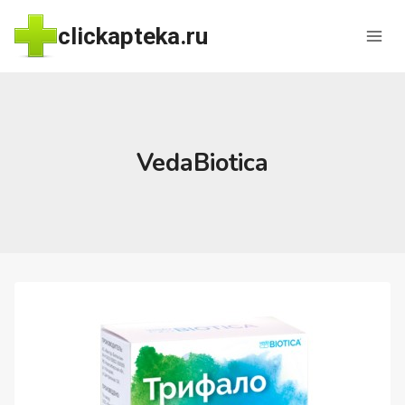
Перейти
clickapteka.ru
к
содержимому
VedaBiotica