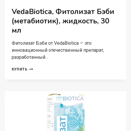
VedaBiotica, Фитолизат Бэби
(метабиотик), жидкость, 30
мл
Фитолизат Бэби от VedaBiotica — это
инновационный отечественный препарат,
разработанный…
VEDABIOTICA,
КУПИТЬ
ФИТОЛИЗАТ
БЭБИ
(МЕТАБИОТИК),
ЖИДКОСТЬ,
30
МЛ