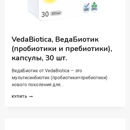
VedaBiotica, ВедаБиотик
(пробиотики и пребиотики),
капсулы, 30 шт.
ВедаБиотик от VedaBiotica — это
мультисинбиотик (пробиотики+пребиотики)
нового поколения для…
VEDABIOTICA,
КУПИТЬ
ВЕДАБИОТИК
(ПРОБИОТИКИ
И
ПРЕБИОТИКИ),
КАПСУЛЫ,
30