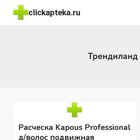
Перейти
clickapteka.ru
к
содержимому
Трендиланд 
Расческа Kapous Professional
д/волос подвижная