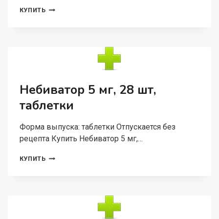
ВАЛЬПАРИН
КУПИТЬ
ХР
300
МГ,
30
ШТ,
ТАБЛЕТКИ
ПРОЛОНГИРОВАННОГО
ДЕЙСТВИЯ
Небиватор 5 мг, 28 шт,
ПОКРЫТЫЕ
таблетки
ПЛЕНОЧНОЙ
ОБОЛОЧКОЙ
Форма выпуска: таблетки Отпускается без
рецепта Купить Небиватор 5 мг,…
НЕБИВАТОР
КУПИТЬ
5
МГ,
28
ШТ,
ТАБЛЕТКИ