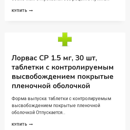
КЕТОРОЛАК
КУПИТЬ
КЕТОФРИЛ
10
МГ,
20
ШТ,
ТАБЛЕТКИ
ПОКРЫТЫЕ
ПЛЕНОЧНОЙ
Лорвас СР 1.5 мг, 30 шт,
ОБОЛОЧКОЙ
таблетки с контролируемым
высвобождением покрытые
пленочной оболочкой
Форма выпуска: таблетки с контролируемым
высвобождением покрытые пленочной
оболочкой Отпускается…
ЛОРВАС
КУПИТЬ
СР