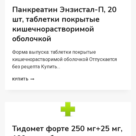
ПРОЛОНГИРОВАННОГО
Панкреатин Энзистал-П, 20
ДЕЙСТВИЯ
шт, таблетки покрытые
ПОКРЫТЫЕ
ПЛЕНОЧНОЙ
кишечнорастворимой
ОБОЛОЧКОЙ
оболочкой
Форма выпуска: таблетки покрытые
кишечнорастворимой оболочкой Отпускается
без рецепта Купить…
ПАНКРЕАТИН
КУПИТЬ
ЭНЗИСТАЛ-
П,
20
ШТ,
ТАБЛЕТКИ
ПОКРЫТЫЕ
КИШЕЧНОРАСТВОРИМОЙ
ОБОЛОЧКОЙ
Тидомет форте 250 мг+25 мг,