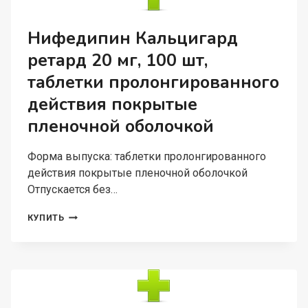
ТАБЛЕТКИ
ПРОЛОНГИРОВАННОГО
ДЕЙСТВИЯ
Нифедипин Кальцигард
ПОКРЫТЫЕ
ретард 20 мг, 100 шт,
ПЛЕНОЧНОЙ
ОБОЛОЧКОЙ
таблетки пролонгированного
действия покрытые
пленочной оболочкой
Форма выпуска: таблетки пролонгированного
действия покрытые пленочной оболочкой
Отпускается без…
НИФЕДИПИН
КУПИТЬ
КАЛЬЦИГАРД
РЕТАРД
20
МГ,
100
ШТ,
ТАБЛЕТКИ