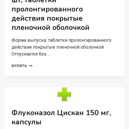
шт, таблетки
пролонгированного
действия покрытые
пленочной оболочкой
Форма выпуска: таблетки пролонгированного
действия покрытые пленочной оболочкой
Отпускается без…
ВАЛЬПАРИН
КУПИТЬ
ХР
500
МГ,
100
ШТ,
ТАБЛЕТКИ
ПРОЛОНГИРОВАННОГО
ДЕЙСТВИЯ
Флуконазол Цискан 150 мг,
ПОКРЫТЫЕ
капсулы
ПЛЕНОЧНОЙ
ОБОЛОЧКОЙ