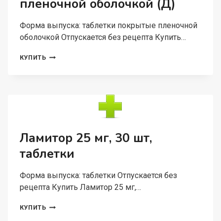
пленочной оболочкой (Д)
Форма выпуска: таблетки покрытые пленочной
оболочкой Отпускается без рецепта Купить…
СЕРЕНАТА
КУПИТЬ
50
МГ,
30
ШТ,
ТАБЛЕТКИ
ПОКРЫТЫЕ
ПЛЕНОЧНОЙ
ОБОЛОЧКОЙ
Ламитор 25 мг, 30 шт,
(Д)
таблетки
Форма выпуска: таблетки Отпускается без
рецепта Купить Ламитор 25 мг,…
ЛАМИТОР
КУПИТЬ
25