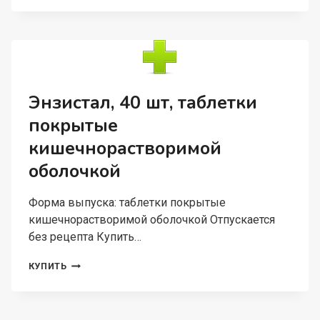
1.5
МГ,
30
ШТ,
ТАБЛЕТКИ
С
КОНТРОЛИРУЕМЫМ
Энзистал, 40 шт, таблетки
ВЫСВОБОЖДЕНИЕМ
покрытые
ПОКРЫТЫЕ
ПЛЕНОЧНОЙ
кишечнорастворимой
ОБОЛОЧКОЙ
оболочкой
Форма выпуска: таблетки покрытые
кишечнорастворимой оболочкой Отпускается
без рецепта Купить…
ЭНЗИСТАЛ,
КУПИТЬ
40
ШТ,
ТАБЛЕТКИ
ПОКРЫТЫЕ