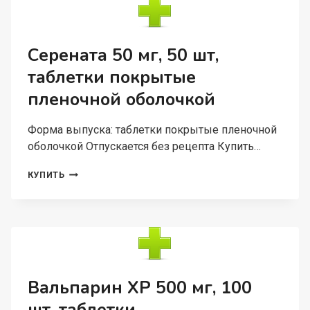
ШТ,
ТАБЛЕТКИ
Серената 50 мг, 50 шт,
таблетки покрытые
пленочной оболочкой
Форма выпуска: таблетки покрытые пленочной
оболочкой Отпускается без рецепта Купить…
СЕРЕНАТА
КУПИТЬ
50
МГ,
50
ШТ,
ТАБЛЕТКИ
ПОКРЫТЫЕ
ПЛЕНОЧНОЙ
ОБОЛОЧКОЙ
Вальпарин ХР 500 мг, 100