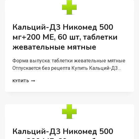
МЕ,
120
ШТ,
ТАБЛЕТКИ
Кальций-Д3 Никомед 500
ЖЕВАТЕЛЬНЫЕ
мг+200 МЕ, 60 шт, таблетки
АПЕЛЬСИН
жевательные мятные
Форма выпуска: таблетки жевательные мятные
Отпускается без рецепта Купить Кальций-Д3…
КАЛЬЦИЙ-
КУПИТЬ
Д3
НИКОМЕД
500
МГ+200
МЕ,
60
ШТ,
ТАБЛЕТКИ
Кальций-Д3 Никомед 500
ЖЕВАТЕЛЬНЫЕ
МЯТНЫЕ