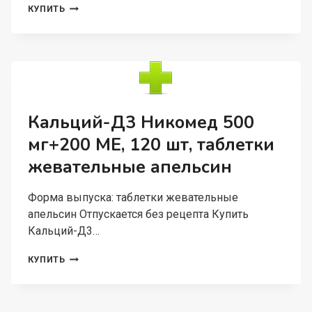
КАЛЬЦИЙ-
КУПИТЬ
Д3
НИКОМЕД
500
МГ+200
МЕ,
120
ШТ,
ТАБЛЕТКИ
Кальций-Д3 Никомед 500
ЖЕВАТЕЛЬНЫЕ
мг+200 МЕ, 120 шт, таблетки
МЯТНЫЕ
жевательные апельсин
Форма выпуска: таблетки жевательные
апельсин Отпускается без рецепта Купить
Кальций-Д3…
КАЛЬЦИЙ-
КУПИТЬ
Д3
НИКОМЕД
500
МГ+200