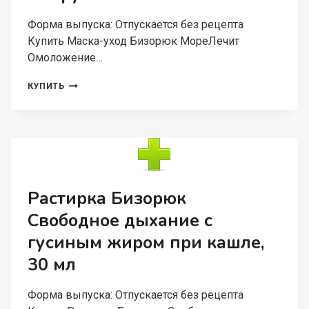
Форма выпуска: Отпускается без рецепта
Купить Маска-уход Бизорюк МореЛечит
Омоложение…
МАСКА-
КУПИТЬ
УХОД
БИЗОРЮК
МОРЕЛЕЧИТ
ОМОЛОЖЕНИЕ
СПИРУЛИНА
И
ВАСИЛЕК
40
Растирка Бизорюк
МЛ
Свободное дыхание с
гусиным жиром при кашле,
30 мл
Форма выпуска: Отпускается без рецепта