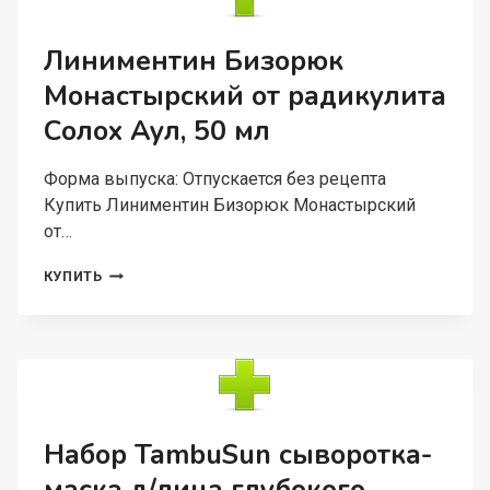
ГИАЛУРОНОВОЙ
КИСЛОТОЙ,
40
Линиментин Бизорюк
МЛ
Монастырский от радикулита
Солох Аул, 50 мл
Форма выпуска: Отпускается без рецепта
Купить Линиментин Бизорюк Монастырский
от…
ЛИНИМЕНТИН
КУПИТЬ
БИЗОРЮК
МОНАСТЫРСКИЙ
ОТ
РАДИКУЛИТА
СОЛОХ
АУЛ,
50
МЛ
Набор TambuSun сыворотка-