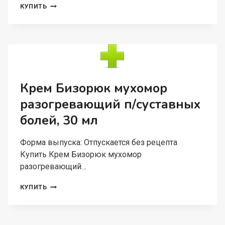
КРЕМ
КУПИТЬ
БИЗОРЮК
Д/
НОГ
ВАРИКОЗНЫЙ
ТАМБУКАНСКИЙ
ОЗДОРОВИТЕЛЬНЫЙ,
40
МЛ
Крем Бизорюк мухомор
разогревающий п/суставных
болей, 30 мл
Форма выпуска: Отпускается без рецепта
Купить Крем Бизорюк мухомор
разогревающий…
КРЕМ
КУПИТЬ
БИЗОРЮК
МУХОМОР
РАЗОГРЕВАЮЩИЙ
П/