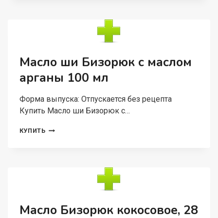
Д/
ЛИЦА
ОМОЛАЖИВАЮЩИЙ
С
МАСЛОМ
РОЗЫ/
Масло ши Бизорюк с маслом
ГИАЛУРОНОВОЙ
арганы 100 мл
КИСЛОТОЙ,
40
МЛ
Форма выпуска: Отпускается без рецепта
Купить Масло ши Бизорюк с…
МАСЛО
КУПИТЬ
ШИ
БИЗОРЮК
С
МАСЛОМ
АРГАНЫ
100
МЛ
Масло Бизорюк кокосовое, 28