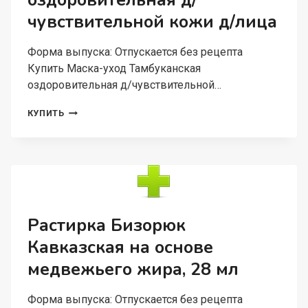
оздоровительная д/
чувствительной кожи д/лица
Форма выпуска: Отпускается без рецепта
Купить Маска-уход Тамбуканская
оздоровительная д/чувствительной…
МАСКА-
КУПИТЬ
УХОД
ТАМБУКАНСКАЯ
ОЗДОРОВИТЕЛЬНАЯ
Д/
ЧУВСТВИТЕЛЬНОЙ
КОЖИ
Д/
ЛИЦА
Растирка Бизорюк
Кавказская на основе
медвежьего жира, 28 мл
Форма выпуска: Отпускается без рецепта