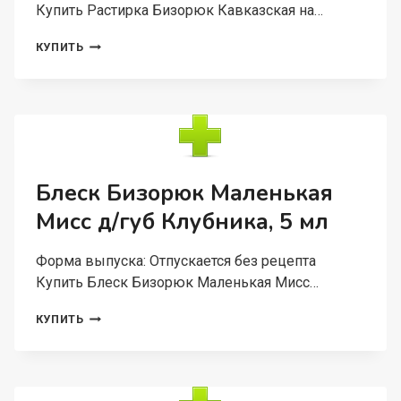
Купить Растирка Бизорюк Кавказская на…
РАСТИРКА
КУПИТЬ
БИЗОРЮК
КАВКАЗСКАЯ
НА
ОСНОВЕ
МЕДВЕЖЬЕГО
ЖИРА,
28
МЛ
Блеск Бизорюк Маленькая
Мисс д/губ Клубника, 5 мл
Форма выпуска: Отпускается без рецепта
Купить Блеск Бизорюк Маленькая Мисс…
БЛЕСК
КУПИТЬ
БИЗОРЮК
МАЛЕНЬКАЯ
МИСС
Д/