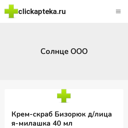
Перейти
clickapteka.ru
к
содержимому
Солнце ООО
Крем-скраб Бизорюк д/лица
я-милашка 40 мл