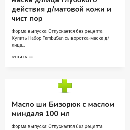
маска д/лица глубокого
действия д/матовой кожи и
чист пор
Форма выпуска: Отпускается без рецепта
Купить Набор TambuSun сыворотка-маска д/
лица…
НАБОР
КУПИТЬ
TAMBUSUN
СЫВОРОТКА-
МАСКА
Д/
ЛИЦА
ГЛУБОКОГО
ДЕЙСТВИЯ
Д/
Масло ши Бизорюк с маслом
МАТОВОЙ
миндаля 100 мл
КОЖИ
И
ЧИСТ
Форма выпуска: Отпускается без рецепта
ПОР