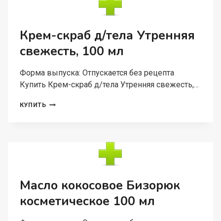
ГУБ
КЛУБНИКА,
5
МЛ
Крем-скраб д/тела Утренняя
свежесть, 100 мл
Форма выпуска: Отпускается без рецепта
Купить Крем-скраб д/тела Утренняя свежесть,…
КРЕМ-
КУПИТЬ
СКРАБ
Д/
ТЕЛА
УТРЕННЯЯ
СВЕЖЕСТЬ,
100
МЛ
Масло кокосовое Бизорюк
косметическое 100 мл