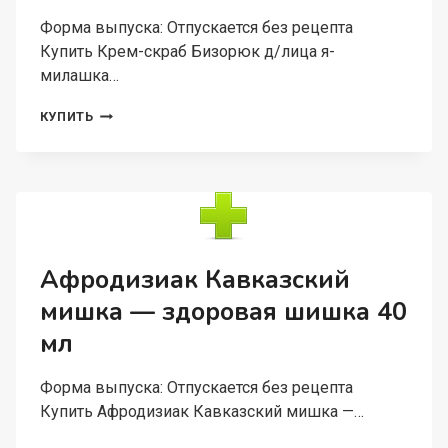
Форма выпуска: Отпускается без рецепта
Купить Крем-скраб Бизорюк д/лица я-
милашка…
КРЕМ-
КУПИТЬ
СКРАБ
БИЗОРЮК
Д/
ЛИЦА
Я-
МИЛАШКА
40
МЛ
Афродизиак Кавказский
мишка — здоровая шишка 40
мл
Форма выпуска: Отпускается без рецепта
Купить Афродизиак Кавказский мишка —…