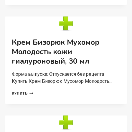
МУХОМОР
ОТ
МОЗОЛЕЙ
ПОТЛИВОСТИ
ПРОТИВ
ГРИБКА
30
Крем Бизорюк Мухомор
МЛ
Молодость кожи
гиалуроновый, 30 мл
Форма выпуска: Отпускается без рецепта
Купить Крем Бизорюк Мухомор Молодость…
КРЕМ
КУПИТЬ
БИЗОРЮК
МУХОМОР
МОЛОДОСТЬ
КОЖИ
ГИАЛУРОНОВЫЙ,
30
МЛ