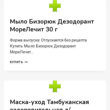
СУСТАВНЫХ
БОЛЕЙ,
30
МЛ
Мыло Бизорюк Дезодорант
МореЛечит 30 г
Форма выпуска: Отпускается без рецепта
Купить Мыло Бизорюк Дезодорант
МореЛечит…
МЫЛО
КУПИТЬ
БИЗОРЮК
ДЕЗОДОРАНТ
МОРЕЛЕЧИТ
30
Г
Маска-уход Тамбуканская