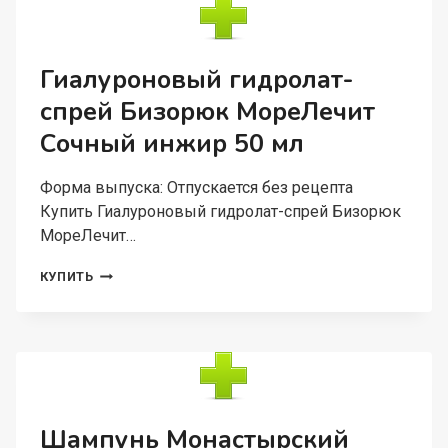
ЦЕЛЕБНЫХ
ГЛИН
БЕССУЛЬФАТНЫЙ
100
Гиалуроновый гидролат-
МЛ
спрей Бизорюк МореЛечит
Сочный инжир 50 мл
Форма выпуска: Отпускается без рецепта
Купить Гиалуроновый гидролат-спрей Бизорюк
МореЛечит…
ГИАЛУРОНОВЫЙ
КУПИТЬ
ГИДРОЛАТ-
СПРЕЙ
БИЗОРЮК
МОРЕЛЕЧИТ
СОЧНЫЙ
ИНЖИР
50
МЛ
Шампунь Монастырский