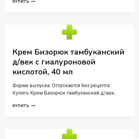
БАЛЬЗАМ
КУПИТЬ
БИЗОРЮК
ЦЕЛЕБНЫЙ
АЛТАЙ
БОБРОВАЯ
СТРУЯ
Д/
СУСТАВОВ,
50
Крем Бизорюк тамбуканский
МЛ
д/век с гиалуроновой
кислотой, 40 мл
Форма выпуска: Отпускается без рецепта
Купить Крем Бизорюк тамбуканский д/век…
КРЕМ
КУПИТЬ
БИЗОРЮК
ТАМБУКАНСКИЙ
Д/
ВЕК
С