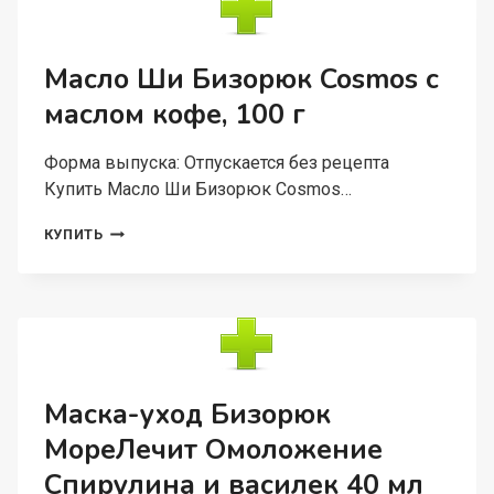
10
МЛ
Масло Ши Бизорюк Cosmos с
маслом кофе, 100 г
Форма выпуска: Отпускается без рецепта
Купить Масло Ши Бизорюк Cosmos…
МАСЛО
КУПИТЬ
ШИ
БИЗОРЮК
COSMOS
С
МАСЛОМ
КОФЕ,
100
Г
Маска-уход Бизорюк
МореЛечит Омоложение
Спирулина и василек 40 мл