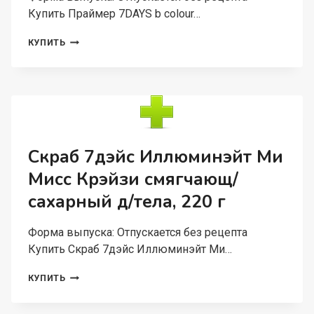
Купить Праймер 7DAYS b colour…
ПРАЙМЕР
КУПИТЬ
7DAYS
B
COLOUR
MATTE
ME
Д/
ЛИЦА
МАТИРУЮЩИЙ
Скраб 7дэйс Иллюминэйт Ми
11
Мисс Крэйзи смягчающ/
Г
сахарный д/тела, 220 г
Форма выпуска: Отпускается без рецепта
Купить Скраб 7дэйс Иллюминэйт Ми…
СКРАБ
КУПИТЬ
7ДЭЙС
ИЛЛЮМИНЭЙТ