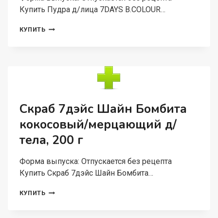
Купить Пудра д/лица 7DAYS B.COLOUR…
ПУДРА
КУПИТЬ
Д/
ЛИЦА
7DAYS
B.COLOUR
МИНЕРАЛЬНАЯ
МАТИРУЮЩАЯ
ПРОЗРАЧНАЯ
NEUTRAL
Скраб 7дэйс Шайн Бомбита
3
кокосовый/мерцающий д/
Г
тела, 200 г
Форма выпуска: Отпускается без рецепта
Купить Скраб 7дэйс Шайн Бомбита…
СКРАБ
КУПИТЬ
7ДЭЙС
ШАЙН