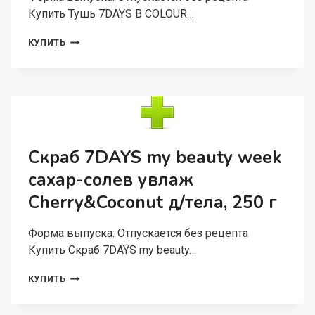
Купить Тушь 7DAYS B COLOUR…
ТУШЬ
КУПИТЬ
7DAYS
B
COLOUR
Д/
ВОЛОС
СВЕТЯЩ
UVGLOW
PARIS
Скраб 7DAYS my beauty week
MORNING
сахар-солев увлаж
РОЗОВ
10
Cherry&Coconut д/тела, 250 г
МЛ
Форма выпуска: Отпускается без рецепта
Купить Скраб 7DAYS my beauty…
СКРАБ
КУПИТЬ
7DAYS
MY