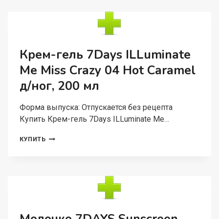
БОМБИТА
КОКОСОВЫЙ/
МЕРЦАЮЩИЙ
Д/
ТЕЛА,
200
Крем-гель 7Days ILLuminate
Г
Me Miss Crazy 04 Hot Caramel
д/ног, 200 мл
Форма выпуска: Отпускается без рецепта
Купить Крем-гель 7Days ILLuminate Me…
КРЕМ-
КУПИТЬ
ГЕЛЬ
7DAYS
ILLUMINATE
ME
MISS
CRAZY
04
HOT