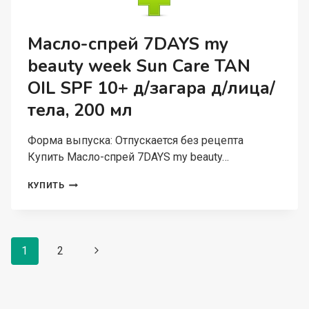
КАЛЕНДУЛОЧКА/
ЛАВАНДОЧКА,
400
Масло-спрей 7DAYS my
МЛ
beauty week Sun Care TAN
OIL SPF 10+ д/загара д/лица/
тела, 200 мл
Форма выпуска: Отпускается без рецепта
Купить Масло-спрей 7DAYS my beauty…
МАСЛО-
КУПИТЬ
СПРЕЙ
7DAYS
MY
BEAUTY
Навигация
WEEK
1
2
Следующая
SUN
по
страница
CARE
страницам
TAN
OIL