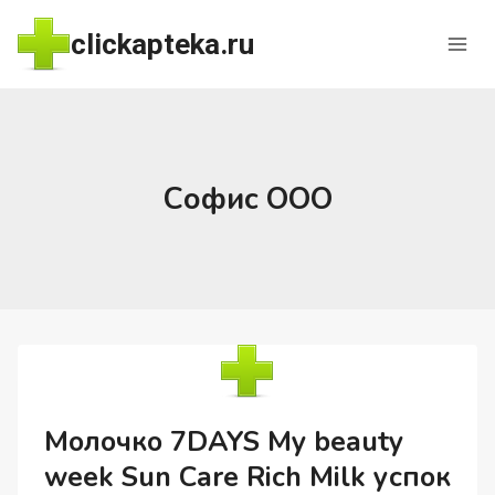
Перейти
clickapteka.ru
к
содержимому
Софис ООО
Молочко 7DAYS My beauty
week Sun Care Rich Milk успок