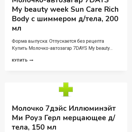
Молочко-автозагар 7DAYS
SPRAY
My beauty week Sun Care Rich
Д/
ЛИЦА/
Body с шиммером д/тела, 200
ТЕЛА,
200
мл
МЛ
Форма выпуска: Отпускается без рецепта
Купить Молочко-автозагар 7DAYS My beauty…
МОЛОЧКО-
КУПИТЬ
АВТОЗАГАР
7DAYS
MY
BEAUTY
WEEK
SUN
CARE
RICH
Молочко 7дэйс Иллюминэйт
BODY
Ми Роуз Герл мерцающее д/
С
ШИММЕРОМ
тела, 150 мл
Д/