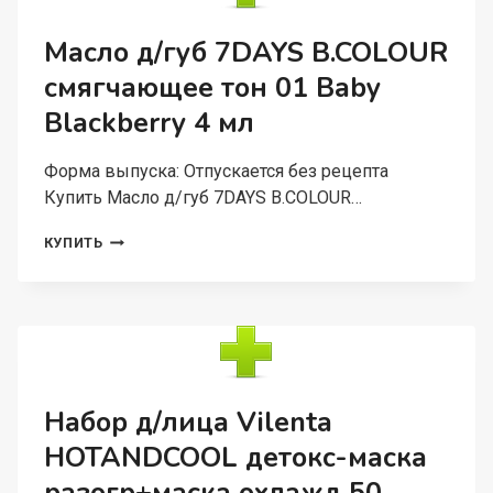
ЭКСТРАТ
ПАПАЙИ/
Масло д/губ 7DAYS B.COLOUR
ИНЖИРА
смягчающее тон 01 Baby
Д/
ВСЕХ
Blackberry 4 мл
ТИП
КОЖ
МАТИР,
Форма выпуска: Отпускается без рецепта
100
Купить Масло д/губ 7DAYS B.COLOUR…
МЛ
МАСЛО
КУПИТЬ
Д/
ГУБ
7DAYS
B.COLOUR
СМЯГЧАЮЩЕЕ
ТОН
01
BABY
Набор д/лица Vilenta
BLACKBERRY
HOTANDCOOL детокс-маска
4
МЛ