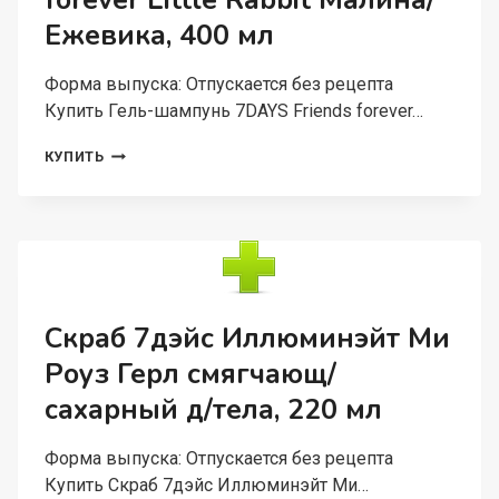
forever Little Rabbit Малина/
НОГ,
Ежевика, 400 мл
200
МЛ
Форма выпуска: Отпускается без рецепта
Купить Гель-шампунь 7DAYS Friends forever…
ГЕЛЬ-
КУПИТЬ
ШАМПУНЬ
7DAYS
FRIENDS
FOREVER
LITTLE
RABBIT
МАЛИНА/
ЕЖЕВИКА,
Скраб 7дэйс Иллюминэйт Ми
400
Роуз Герл смягчающ/
МЛ
сахарный д/тела, 220 мл
Форма выпуска: Отпускается без рецепта
Купить Скраб 7дэйс Иллюминэйт Ми…