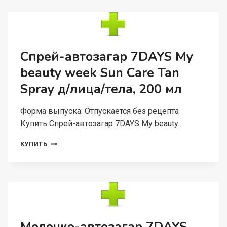
МИ
МИСС
КРЭЙЗИ
СМЯГЧАЮЩ/
САХАРНЫЙ
Д/
Спрей-автозагар 7DAYS My
ТЕЛА,
beauty week Sun Care Tan
220
Г
Spray д/лица/тела, 200 мл
Форма выпуска: Отпускается без рецепта
Купить Спрей-автозагар 7DAYS My beauty…
СПРЕЙ-
КУПИТЬ
АВТОЗАГАР
7DAYS
MY
BEAUTY
WEEK
SUN
CARE
TAN