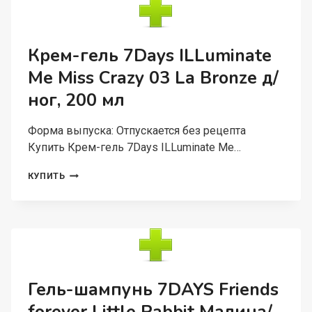
SUN
CARE
TAN
OIL
Крем-гель 7Days ILLuminate
SPF
Me Miss Crazy 03 La Bronze д/
10+
С
ног, 200 мл
ШИММЕРОМ
Д/
ЗАГАРА,
Форма выпуска: Отпускается без рецепта
200
Купить Крем-гель 7Days ILLuminate Me…
МЛ
КРЕМ-
КУПИТЬ
ГЕЛЬ
7DAYS
ILLUMINATE
ME
MISS
CRAZY
03
LA
Гель-шампунь 7DAYS Friends
BRONZE
Д/