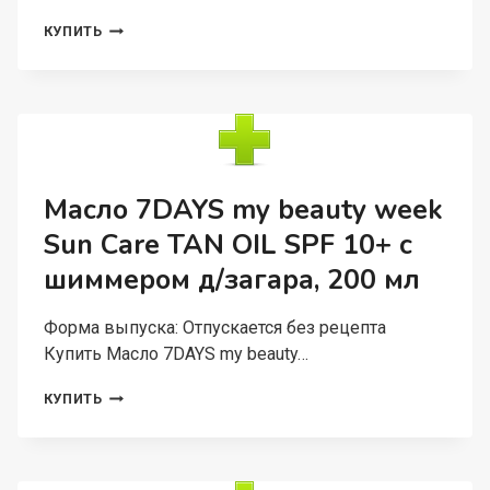
ПОДАРОЧНЫЙ
КУПИТЬ
НАБОР
7ДЭЙС
ИЛЛЮМИНЭЙТ
МИ
МИСС
КРЭЙЗИ
МОЛОЧКО/
СКРАБ
Масло 7DAYS my beauty week
Sun Care TAN OIL SPF 10+ с
шиммером д/загара, 200 мл
Форма выпуска: Отпускается без рецепта
Купить Масло 7DAYS my beauty…
МАСЛО
КУПИТЬ
7DAYS
MY
BEAUTY
WEEK