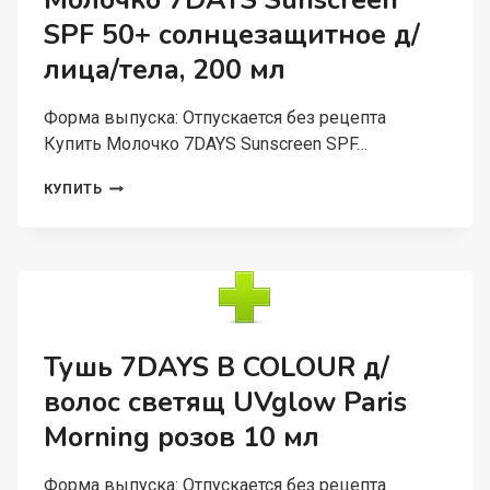
Молочко 7DAYS Sunscreen
CARAMEL
SPF 50+ солнцезащитное д/
Д/
НОГ,
лица/тела, 200 мл
200
МЛ
Форма выпуска: Отпускается без рецепта
Купить Молочко 7DAYS Sunscreen SPF…
МОЛОЧКО
КУПИТЬ
7DAYS
SUNSCREEN
SPF
50+
СОЛНЦЕЗАЩИТНОЕ
Д/
ЛИЦА/
ТЕЛА,
Тушь 7DAYS B COLOUR д/
200
волос светящ UVglow Paris
МЛ
Morning розов 10 мл
Форма выпуска: Отпускается без рецепта