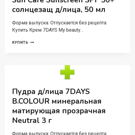
Sun Care Sunscreen SPF 50+
ШТ
солнцезащ д/лица, 50 мл
Форма выпуска: Отпускается без рецепта
Купить Крем 7DAYS My beauty…
КРЕМ
КУПИТЬ
7DAYS
MY
BEAUTY
WEEK
SUN
CARE
SUNSCREEN
SPF
Пудра д/лица 7DAYS
50+
B.COLOUR минеральная
СОЛНЦЕЗАЩ
Д/
матирующая прозрачная
ЛИЦА,
50
Neutral 3 г
МЛ
Форма выпуска: Отпускается без рецепта