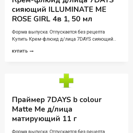
Крем-флюид д/лица 7DAYS
ТЕЛА,
сияющий ILLUMINATE ME
200
Г
ROSE GIRL 4в 1, 50 мл
Форма выпуска: Отпускается без рецепта
Купить Крем-флюид д/лица 7DAYS сияющий…
КРЕМ-
КУПИТЬ
ФЛЮИД
Д/
ЛИЦА
7DAYS
СИЯЮЩИЙ
ILLUMINATE
ME
ROSE
Праймер 7DAYS b colour
GIRL
Matte Me д/лица
4В
1,
матирующий 11 г
50
МЛ
Форма выпуска: Отпускается без рецепта