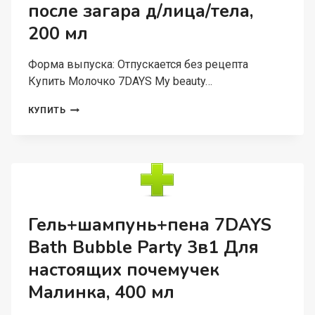
после загара д/лица/тела,
200 мл
Форма выпуска: Отпускается без рецепта
Купить Молочко 7DAYS My beauty…
МОЛОЧКО
КУПИТЬ
7DAYS
MY
BEAUTY
WEEK
SUN
CARE
RICH
MILK
Гель+шампунь+пена 7DAYS
УСПОК
Bath Bubble Party 3в1 Для
ПОСЛЕ
ЗАГАРА
настоящих почемучек
Д/
ЛИЦА/
Малинка, 400 мл
ТЕЛА,
200