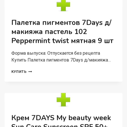
ГЕРЛ
УВЛАЖНЯЮЩИЙ
Д/
ВОЛОС/
Палетка пигментов 7Days д/
ТЕЛА,
макияжа пастель 102
180
МЛ
Peppermint twist мятная 9 шт
Форма выпуска: Отпускается без рецепта
Купить Палетка пигментов 7Days д/макияжа…
ПАЛЕТКА
КУПИТЬ
ПИГМЕНТОВ
7DAYS
Д/
МАКИЯЖА
ПАСТЕЛЬ
102
PEPPERMINT
TWIST
Крем 7DAYS My beauty week
МЯТНАЯ
9