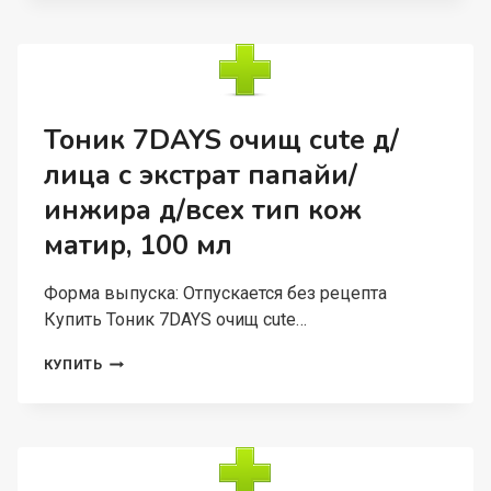
7DAYS
B
COLOUR
МЕРЦАЮЩИЙ
04
CANDY
Тоник 7DAYS очищ cute д/
MANIA
лица с экстрат папайи/
2,5
МЛ
инжира д/всех тип кож
матир, 100 мл
Форма выпуска: Отпускается без рецепта
Купить Тоник 7DAYS очищ cute…
ТОНИК
КУПИТЬ
7DAYS
ОЧИЩ
CUTE
Д/
ЛИЦА
С