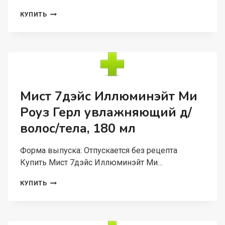
СКРАБ
КУПИТЬ
7ДЭЙС
ИЛЛЮМИНЭЙТ
МИ
РОУЗ
ГЕРЛ
СМЯГЧАЮЩ/
САХАРНЫЙ
Д/
Мист 7дэйс Иллюминэйт Ми
ТЕЛА,
Роуз Герл увлажняющий д/
220
МЛ
волос/тела, 180 мл
Форма выпуска: Отпускается без рецепта
Купить Мист 7дэйс Иллюминэйт Ми…
МИСТ
КУПИТЬ
7ДЭЙС
ИЛЛЮМИНЭЙТ
МИ
РОУЗ