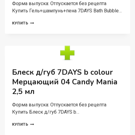
Форма выпуска: Отпускается без рецепта
МЛ
Купить Гель+шампунь+пена 7DAYS Bath Bubble…
ГЕЛЬ+ШАМПУНЬ+ПЕНА
КУПИТЬ
7DAYS
BATH
BUBBLE
PARTY
3В1
ДЛЯ
НАСТОЯЩИХ
ПОЧЕМУЧЕК
Блеск д/губ 7DAYS b colour
МАЛИНКА,
Мерцающий 04 Candy Mania
400
МЛ
2,5 мл
Форма выпуска: Отпускается без рецепта
Купить Блеск д/губ 7DAYS b…
БЛЕСК
КУПИТЬ
Д/
ГУБ