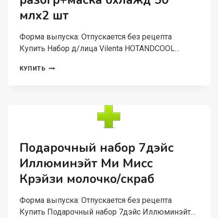
разогр+маска охлажд 50
млх2 шт
Форма выпуска: Отпускается без рецепта
Купить Набор д/лица Vilenta HOTANDCOOL…
НАБОР
КУПИТЬ
Д/
ЛИЦА
VILENTA
HOTANDCOOL
ДЕТОКС-
МАСКА
РАЗОГР+МАСКА
ОХЛАЖД
Подарочный набор 7дэйс
50
Иллюминэйт Ми Мисс
МЛХ2
ШТ
Крэйзи молочко/скраб
Форма выпуска: Отпускается без рецепта
Купить Подарочный набор 7дэйс Иллюминэйт…