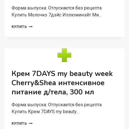
ТЕЛА,
200
Форма выпуска: Отпускается без рецепта
МЛ
Купить Молочко 7дэйс Иллюминэйт Ми…
МОЛОЧКО
КУПИТЬ
7ДЭЙС
ИЛЛЮМИНЭЙТ
МИ
РОУЗ
ГЕРЛ
МЕРЦАЮЩЕЕ
Д/
ТЕЛА,
Крем 7DAYS my beauty week
150
Cherry&Shea интенсивное
МЛ
питание д/тела, 300 мл
Форма выпуска: Отпускается без рецепта
Купить Крем 7DAYS my beauty…
КРЕМ
КУПИТЬ
7DAYS