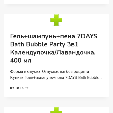
MY
BEAUTY
WEEK
CHERRY&SHEA
ИНТЕНСИВНОЕ
ПИТАНИЕ
Д/
Гель+шампунь+пена 7DAYS
ТЕЛА,
Bath Bubble Party 3в1
300
МЛ
Календулочка/Лавандочка,
400 мл
Форма выпуска: Отпускается без рецепта
Купить Гель+шампунь+пена 7DAYS Bath Bubble…
ГЕЛЬ+ШАМПУНЬ+ПЕНА
КУПИТЬ
7DAYS
BATH
BUBBLE
PARTY
3В1