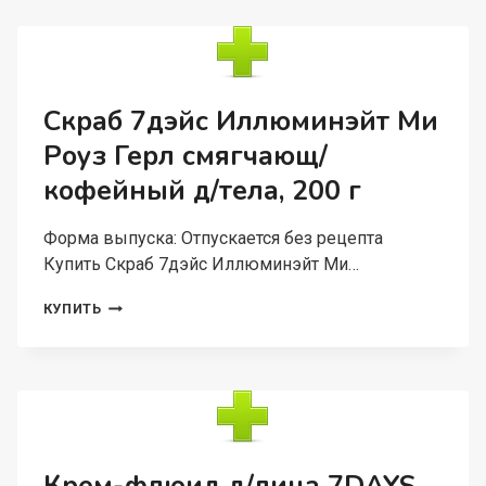
BEAUTY
WEEK
САХАР-
СОЛЕВ
УВЛАЖ
CHERRY&COCONUT
Скраб 7дэйс Иллюминэйт Ми
Д/
Роуз Герл смягчающ/
ТЕЛА,
250
кофейный д/тела, 200 г
Г
Форма выпуска: Отпускается без рецепта
Купить Скраб 7дэйс Иллюминэйт Ми…
СКРАБ
КУПИТЬ
7ДЭЙС
ИЛЛЮМИНЭЙТ
МИ
РОУЗ
ГЕРЛ
СМЯГЧАЮЩ/
КОФЕЙНЫЙ
Д/