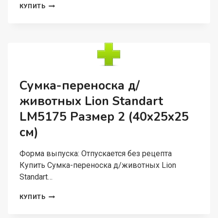
СУМКА-
КУПИТЬ
ПЕРЕНОСКА
Д/
ЖИВОТНЫХ
LION
ПРЕМИУМ
LM6442-
4
С
Сумка-переноска д/
КАРМАНАМИ
животных Lion Standart
LM5175 Размер 2 (40x25x25
см)
Форма выпуска: Отпускается без рецепта
Купить Сумка-переноска д/животных Lion
Standart…
СУМКА-
КУПИТЬ
ПЕРЕНОСКА
Д/