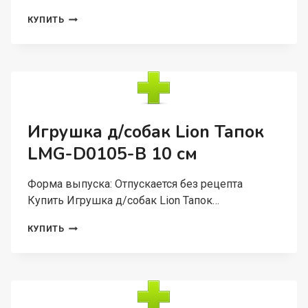
СУМКА-
КУПИТЬ
ПЕРЕНОСКА
Д/
ЖИВОТНЫХ
LIONPETS
СЛИНГ
LM6711-
6
Игрушка д/собак Lion Тапок
LMG-D0105-B 10 см
Форма выпуска: Отпускается без рецепта
Купить Игрушка д/собак Lion Тапок…
ИГРУШКА
КУПИТЬ
Д/
СОБАК
LION
ТАПОК
LMG-
D0105-