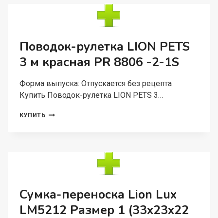
LM00110-
17-
2
РАЗМЕР
М
Поводок-рулетка LION PETS
(45X45X55
3 м красная PR 8806 -2-1S
СМ)
Форма выпуска: Отпускается без рецепта
Купить Поводок-рулетка LION PETS 3…
ПОВОДОК-
КУПИТЬ
РУЛЕТКА
LION
PETS
3
М
КРАСНАЯ
PR
8806
Сумка-переноска Lion Lux
-2-
LM5212 Размер 1 (33x23x22
1S