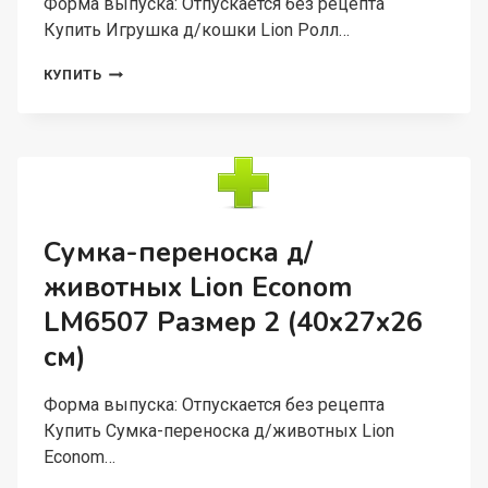
Форма выпуска: Отпускается без рецепта
Купить Игрушка д/кошки Lion Ролл…
ИГРУШКА
КУПИТЬ
Д/
КОШКИ
LION
РОЛЛ
С
БУБЕНЧИКОМ
LMG-
K0004-
Сумка-переноска д/
B
животных Lion Econom
РАЗМЕР
28×42
LM6507 Размер 2 (40x27x26
ММ
2
см)
ШТУКИ
В
Форма выпуска: Отпускается без рецепта
УПАКОВКЕ
Купить Сумка-переноска д/животных Lion
Econom…