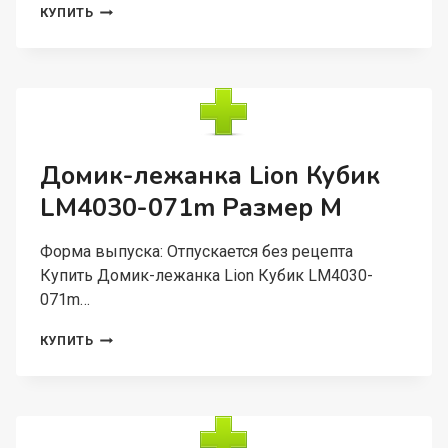
СУМКА-
КУПИТЬ
ПЕРЕНОСКА
Д/
ЖИВОТНЫХ
LION
ECONOM
LM6507
РАЗМЕР
2
Домик-лежанка Lion Кубик
(40X27X26
LM4030-071m Размер M
СМ)
Форма выпуска: Отпускается без рецепта
Купить Домик-лежанка Lion Кубик LM4030-
071m…
ДОМИК-
КУПИТЬ
ЛЕЖАНКА
LION
КУБИК
LM4030-
071M