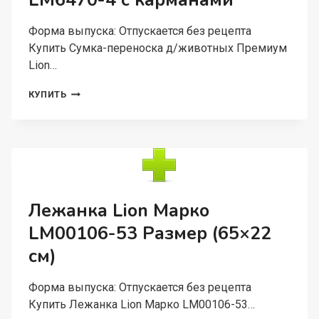
LM6470-4 с карманами
Форма выпуска: Отпускается без рецепта
Купить Сумка-переноска д/животных Премиум
Lion…
СУМКА-
КУПИТЬ
ПЕРЕНОСКА
Д/
ЖИВОТНЫХ
ПРЕМИУМ
LION
LM6470-
4
С
Лежанка Lion Марко
КАРМАНАМИ
LM00106-53 Размер (65×22
см)
Форма выпуска: Отпускается без рецепта
Купить Лежанка Lion Марко LM00106-53…