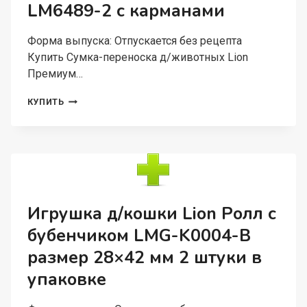
LM6489-2 с карманами
Форма выпуска: Отпускается без рецепта
Купить Сумка-переноска д/животных Lion
Премиум…
СУМКА-
КУПИТЬ
ПЕРЕНОСКА
Д/
ЖИВОТНЫХ
LION
ПРЕМИУМ
LM6489-
2
С
Игрушка д/кошки Lion Ролл с
КАРМАНАМИ
бубенчиком LMG-K0004-B
размер 28×42 мм 2 штуки в
упаковке