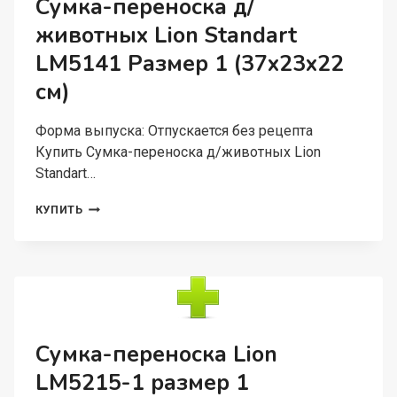
Сумка-переноска д/
СМ)
животных Lion Standart
LM5141 Размер 1 (37x23x22
см)
Форма выпуска: Отпускается без рецепта
Купить Сумка-переноска д/животных Lion
Standart…
СУМКА-
КУПИТЬ
ПЕРЕНОСКА
Д/
ЖИВОТНЫХ
LION
STANDART
LM5141
РАЗМЕР
1
Сумка-переноска Lion
(37X23X22
LM5215-1 размер 1
СМ)