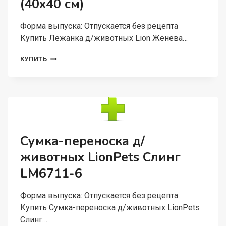
(40х40 см)
48СМ
Форма выпуска: Отпускается без рецепта
Купить Лежанка д/животных Lion Женева…
ЛЕЖАНКА
КУПИТЬ
Д/
ЖИВОТНЫХ
LION
ЖЕНЕВА
LM00116-
1-
1
РАЗМЕР
Сумка-переноска д/
(40Х40
животных LionPets Слинг
СМ)
LM6711-6
Форма выпуска: Отпускается без рецепта
Купить Сумка-переноска д/животных LionPets
Слинг…