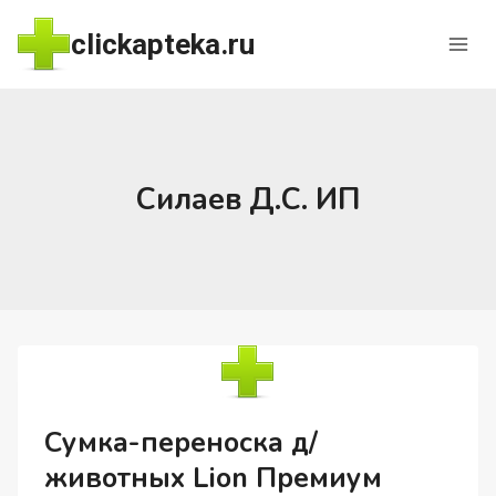
Перейти
clickapteka.ru
к
содержимому
Силаев Д.С. ИП
Сумка-переноска д/
животных Lion Премиум