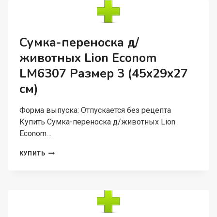
LM6407
С
КАРМАНАМИ
РАЗМЕР
Сумка-переноска д/
2
животных Lion Econom
(40X27X26
СМ)
LM6307 Размер 3 (45x29x27
см)
Форма выпуска: Отпускается без рецепта
Купить Сумка-переноска д/животных Lion
Econom…
СУМКА-
КУПИТЬ
ПЕРЕНОСКА
Д/
ЖИВОТНЫХ
LION
ECONOM
LM6307
РАЗМЕР