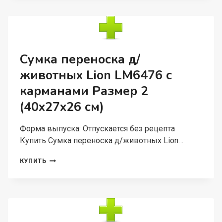
ЖИВОТНЫХ
LION
STANDART
LM5175
РАЗМЕР
2
Сумка переноска д/
(40X25X25
животных Lion LM6476 с
СМ)
карманами Размер 2
(40x27x26 см)
Форма выпуска: Отпускается без рецепта
Купить Сумка переноска д/животных Lion…
СУМКА
КУПИТЬ
ПЕРЕНОСКА
Д/
ЖИВОТНЫХ
LION
LM6476
С