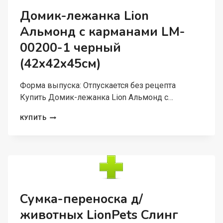
3
Домик-лежанка Lion
(45X29X27
Альмонд с карманами LM-
СМ)
00200-1 черный
(42х42х45см)
Форма выпуска: Отпускается без рецепта
Купить Домик-лежанка Lion Альмонд с…
ДОМИК-
КУПИТЬ
ЛЕЖАНКА
LION
АЛЬМОНД
С
КАРМАНАМИ
LM-
00200-
1
Сумка-переноска д/
ЧЕРНЫЙ
животных LionPets Слинг
(42Х42Х45СМ)