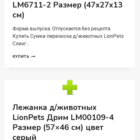
LM6711-2 Размер (47x27x13
см)
Форма выпуска: Отпускается без рецепта
Купить Сумка-переноска д/животных LionPets
Слинг…
СУМКА-
КУПИТЬ
ПЕРЕНОСКА
Д/
ЖИВОТНЫХ
LIONPETS
СЛИНГ
LM6711-
2
РАЗМЕР
Лежанка д/животных
(47X27X13
LionPets Дрим LM00109-4
СМ)
Размер (57×46 см) цвет
серый