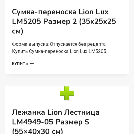
КАРМАНАМИ
РАЗМЕР
Сумка-переноска Lion Lux
2
LM5205 Размер 2 (35x25x25
(40X27X26
СМ)
см)
Форма выпуска: Отпускается без рецепта
Купить Сумка-переноска Lion Lux LM5205…
СУМКА-
КУПИТЬ
ПЕРЕНОСКА
LION
LUX
LM5205
РАЗМЕР
2
(35X25X25
СМ)
Лежанка Lion Лестница
LM4949-05 Размер S
(55×40х30 см)