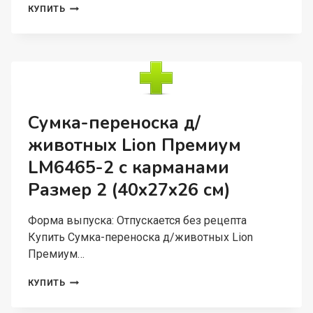
СУМКА-
КУПИТЬ
ПЕРЕНОСКА
LIONPETS
LUX
LM-
5286-
3
РАЗМЕР
3
Сумка-переноска д/
(42X26X26СМ)
животных Lion Премиум
LM6465-2 с карманами
Размер 2 (40x27x26 см)
Форма выпуска: Отпускается без рецепта
Купить Сумка-переноска д/животных Lion
Премиум…
СУМКА-
КУПИТЬ
ПЕРЕНОСКА
Д/