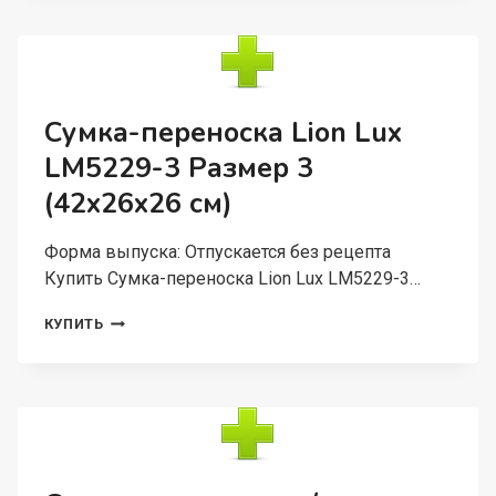
ЖИВОТНЫХ
LION
ПРЕМИУМ
LM6465-
2
С
Сумка-переноска Lion Lux
КАРМАНАМИ
LM5229-3 Размер 3
РАЗМЕР
2
(42x26x26 см)
(40X27X26
СМ)
Форма выпуска: Отпускается без рецепта
Купить Сумка-переноска Lion Lux LM5229-3…
СУМКА-
КУПИТЬ
ПЕРЕНОСКА
LION
LUX
LM5229-
3
РАЗМЕР
3
(42X26X26