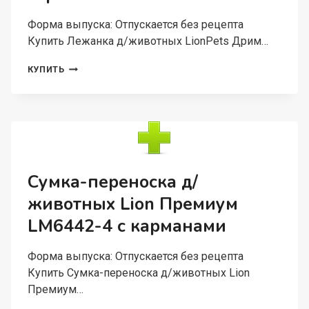
Форма выпуска: Отпускается без рецепта
Купить Лежанка д/животных LionPets Дрим…
ЛЕЖАНКА
КУПИТЬ
Д/
ЖИВОТНЫХ
LIONPETS
ДРИМ
LM00109-
4
РАЗМЕР
(57×46
Сумка-переноска д/
СМ)
животных Lion Премиум
ЦВЕТ
СЕРЫЙ
LM6442-4 с карманами
Форма выпуска: Отпускается без рецепта
Купить Сумка-переноска д/животных Lion
Премиум…