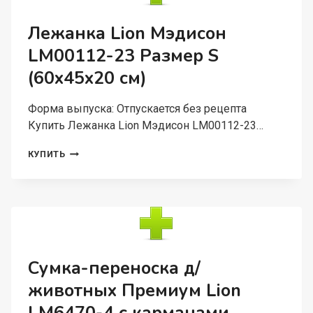
B
10
Лежанка Lion Мэдисон
СМ
LM00112-23 Размер S
(60x45x20 см)
Форма выпуска: Отпускается без рецепта
Купить Лежанка Lion Мэдисон LM00112-23…
ЛЕЖАНКА
КУПИТЬ
LION
МЭДИСОН
LM00112-
23
РАЗМЕР
S
(60X45X20
СМ)
Сумка-переноска д/
животных Премиум Lion