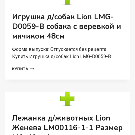
РАЗМЕР
M
Игрушка д/собак Lion LMG-
D0059-B собака с веревкой и
мячиком 48см
Форма выпуска: Отпускается без рецепта
Купить Игрушка д/собак Lion LMG-D0059-B…
ИГРУШКА
КУПИТЬ
Д/
СОБАК
LION
LMG-
D0059-
B
СОБАКА
С
Лежанка д/животных Lion
ВЕРЕВКОЙ
Женева LM00116-1-1 Размер
И
МЯЧИКОМ