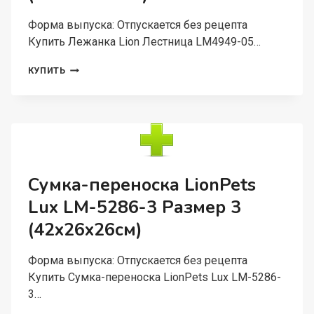
Форма выпуска: Отпускается без рецепта
Купить Лежанка Lion Лестница LM4949-05…
ЛЕЖАНКА
КУПИТЬ
LION
ЛЕСТНИЦА
LM4949-
05
РАЗМЕР
S
(55×40Х30
СМ)
Сумка-переноска LionPets
Lux LM-5286-3 Размер 3
(42x26x26см)
Форма выпуска: Отпускается без рецепта
Купить Сумка-переноска LionPets Lux LM-5286-
3…