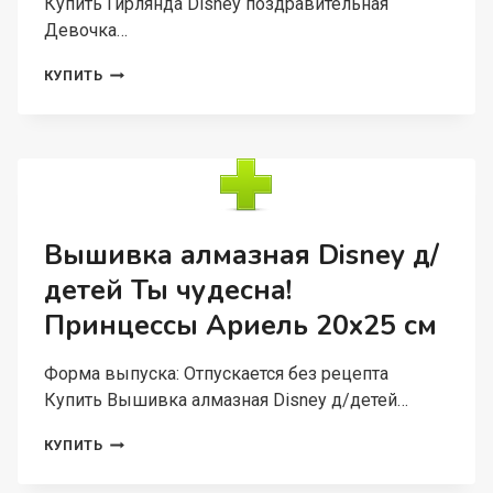
Купить Гирлянда Disney поздравительная
Девочка…
ГИРЛЯНДА
КУПИТЬ
DISNEY
ПОЗДРАВИТЕЛЬНАЯ
ДЕВОЧКА
ИЛИ
МАЛЬЧИК
3
М,
МИККИ
Вышивка алмазная Disney д/
МАУС
детей Ты чудесна!
И
ДРУЗЬЯ
Принцессы Ариель 20х25 см
Форма выпуска: Отпускается без рецепта
Купить Вышивка алмазная Disney д/детей…
ВЫШИВКА
КУПИТЬ
АЛМАЗНАЯ
DISNEY