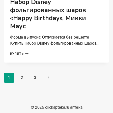
Набор Disney
218
фольгированных шаров
СМ
«Happy Birthday», Микки
Маус
Форма выпуска: Отпускается без рецепта
Купить Набор Disney фольгированных шаров…
НАБОР
КУПИТЬ
DISNEY
ФОЛЬГИРОВАННЫХ
ШАРОВ
«HAPPY
Навигация
BIRTHDAY»,
1
2
3
Следующая
МИККИ
по
страница
МАУС
страницам
© 2026 clickapteka.ru аптека