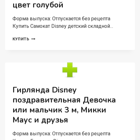
цвет голубой
Форма выпуска: Отпускается без рецепта
Купить Самокат Disney детский складной…
САМОКАТ
КУПИТЬ
DISNEY
ДЕТСКИЙ
СКЛАДНОЙ
ХОЛОДНОЕ
СЕРДЦЕ
КОЛЕСА
PU
120/80
Гирлянда Disney
ММ,
поздравительная Девочка
ABEC
7,
или мальчик 3 м, Микки
ЦВЕТ
ГОЛУБОЙ
Маус и друзья
Форма выпуска: Отпускается без рецепта