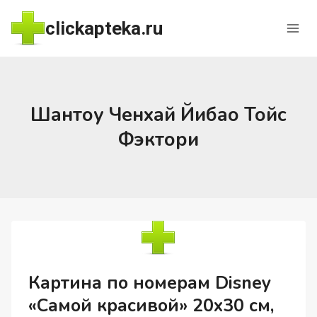
Перейти
clickapteka.ru
к
содержимому
Шантоу Ченхай Йибао Тойс
Фэктори
Картина по номерам Disney
«Самой красивой» 20х30 см,