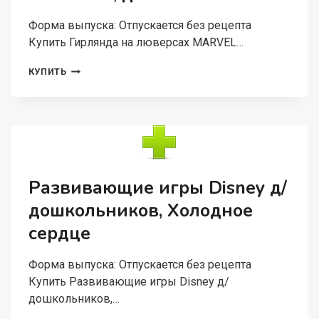
Форма выпуска: Отпускается без рецепта
Купить Гирлянда на люверсах MARVEL…
ГИРЛЯНДА
КУПИТЬ
НА
ЛЮВЕРСАХ
MARVEL
С
ДНЕМ
РОЖДЕНИЯ!
МСТИТЕЛИ,
ДЛ.
Развивающие игры Disney д/
175
дошкольников, Холодное
СМ
сердце
Форма выпуска: Отпускается без рецепта
Купить Развивающие игры Disney д/
дошкольников,…