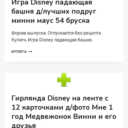
Игра Disney падающая
PONY
башня д/лучших подруг
минни маус 54 бруска
Форма выпуска: Отпускается без рецепта
Купить Игра Disney падающая башня…
ИГРА
КУПИТЬ
DISNEY
ПАДАЮЩАЯ
БАШНЯ
Д/
ЛУЧШИХ
ПОДРУГ
МИННИ
МАУС
Гирлянда Disney на ленте с
54
12 карточками д/фото Мне 1
БРУСКА
год Медвежонок Винни и его
друзья