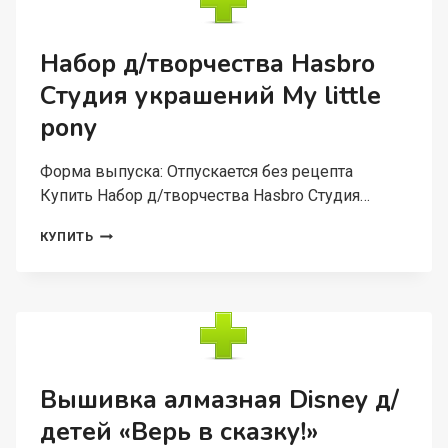
РОЖДЕНИЯ!
МИННИ
МАУС
Набор д/творчества Hasbro
235
Студия украшений My little
СМ
pony
Форма выпуска: Отпускается без рецепта
Купить Набор д/творчества Hasbro Студия…
НАБОР
КУПИТЬ
Д/
ТВОРЧЕСТВА
HASBRO
СТУДИЯ
УКРАШЕНИЙ
MY
LITTLE
PONY
Вышивка алмазная Disney д/
детей «Верь в сказку!»