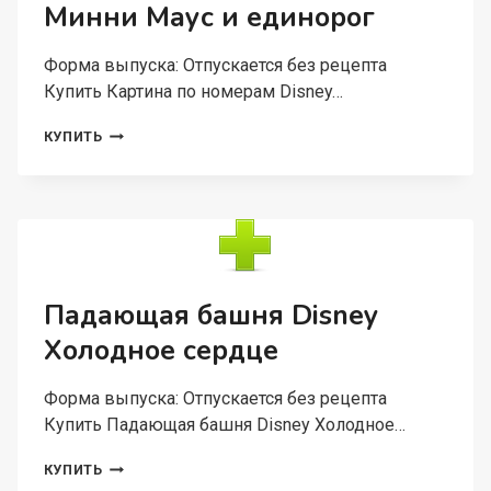
Минни Маус и единорог
Форма выпуска: Отпускается без рецепта
Купить Картина по номерам Disney…
КАРТИНА
КУПИТЬ
ПО
НОМЕРАМ
DISNEY
«САМОЙ
КРАСИВОЙ»
20Х30
СМ,
МИННИ
Падающая башня Disney
МАУС
Холодное сердце
И
ЕДИНОРОГ
Форма выпуска: Отпускается без рецепта
Купить Падающая башня Disney Холодное…
ПАДАЮЩАЯ
КУПИТЬ
БАШНЯ