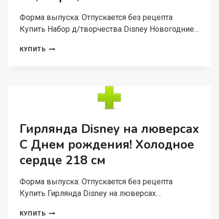
Форма выпуска: Отпускается без рецепта
Купить Набор д/творчества Disney Новогодние…
НАБОР
КУПИТЬ
Д/
ТВОРЧЕСТВА
DISNEY
НОВОГОДНИЕ
ШАРЫ
ПРИНЦЕССЫ
DISNEY
НАБОР
Гирлянда Disney на люверсах
4
С Днем рождения! Холодное
ШТ,
ШАР
сердце 218 см
5,5
СМ
Форма выпуска: Отпускается без рецепта
Купить Гирлянда Disney на люверсах…
ГИРЛЯНДА
КУПИТЬ