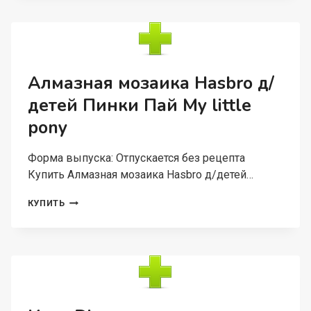
Д/
ДЕТЕЙ
ТЫ
ЧУДЕСНА!
ПРИНЦЕССЫ
АРИЕЛЬ
Алмазная мозаика Hasbro д/
20Х25
детей Пинки Пай My little
СМ
pony
Форма выпуска: Отпускается без рецепта
Купить Алмазная мозаика Hasbro д/детей…
АЛМАЗНАЯ
КУПИТЬ
МОЗАИКА
HASBRO
Д/
ДЕТЕЙ
ПИНКИ
ПАЙ
MY
LITTLE