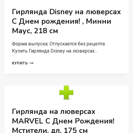
,
ЧЕЛОВЕК-
Гирлянда Disney на люверсах
ПАУК
С Днем рождения! , Минни
Маус, 218 см
Форма выпуска: Отпускается без рецепта
Купить Гирлянда Disney на люверсах…
ГИРЛЯНДА
КУПИТЬ
DISNEY
НА
ЛЮВЕРСАХ
С
ДНЕМ
РОЖДЕНИЯ!
,
МИННИ
Гирлянда на люверсах
МАУС,
MARVEL С Днем Рождения!
218
СМ
Мстители, дл. 175 см