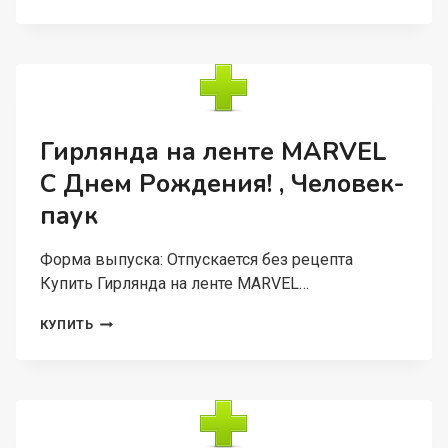
DISNEY
НА
ЛЮВЕРСАХ
С
ДНЕМ
РОЖДЕНИЯ!
ХОЛОДНОЕ
СЕРДЦЕ
Гирлянда на ленте MARVEL
218
С Днем Рождения! , Человек-
СМ
паук
Форма выпуска: Отпускается без рецепта
Купить Гирлянда на ленте MARVEL…
ГИРЛЯНДА
КУПИТЬ
НА
ЛЕНТЕ
MARVEL
С
ДНЕМ
РОЖДЕНИЯ!