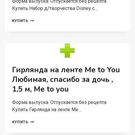
Форма выпуска: Отпускается без рецепта
Купить Набор д/творчества Disney с…
НАБОР
КУПИТЬ
Д/
ТВОРЧЕСТВА
DISNEY
С
ЗАДАНИЯМИ
ГРАВЮРЫ
ТАЧКИ,
8
Гирлянда на ленте Me to You
КАРТИНОК
Любимая, спасибо за дочь ,
1,5 м, Me to you
Форма выпуска: Отпускается без рецепта
Купить Гирлянда на ленте Me…
ГИРЛЯНДА
КУПИТЬ
НА
ЛЕНТЕ