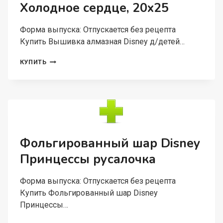
Холодное сердце, 20х25
Форма выпуска: Отпускается без рецепта
Купить Вышивка алмазная Disney д/детей…
ВЫШИВКА
КУПИТЬ
АЛМАЗНАЯ
DISNEY
Д/
ДЕТЕЙ
«ВЕРЬ
В
СКАЗКУ!»
ХОЛОДНОЕ
Фольгированный шар Disney
СЕРДЦЕ,
Принцессы русалочка
20Х25
Форма выпуска: Отпускается без рецепта
Купить Фольгированный шар Disney
Принцессы…