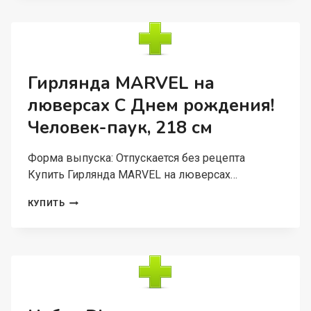
ME
TO
YOU
ЛЮБИМАЯ,
СПАСИБО
ЗА
Гирлянда MARVEL на
ДОЧЬ
люверсах С Днем рождения!
,
1,5
Человек-паук, 218 см
М,
ME
TO
Форма выпуска: Отпускается без рецепта
YOU
Купить Гирлянда MARVEL на люверсах…
ГИРЛЯНДА
КУПИТЬ
MARVEL
НА
ЛЮВЕРСАХ
С
ДНЕМ
РОЖДЕНИЯ!
ЧЕЛОВЕК-
ПАУК,