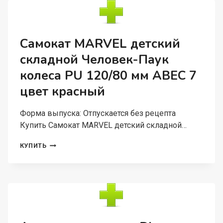
СЕРДЦЕ
КОЛЕСА
PU
120/80
Самокат MARVEL детский
ММ
складной Человек-Паук
ABEC
7
колеса PU 120/80 мм ABEC 7
ЦВЕТ
ФИОЛЕТОВЫЙ
цвет красный
Форма выпуска: Отпускается без рецепта
Купить Самокат MARVEL детский складной…
САМОКАТ
КУПИТЬ
MARVEL
ДЕТСКИЙ
СКЛАДНОЙ
ЧЕЛОВЕК-
ПАУК
КОЛЕСА
PU
120/80