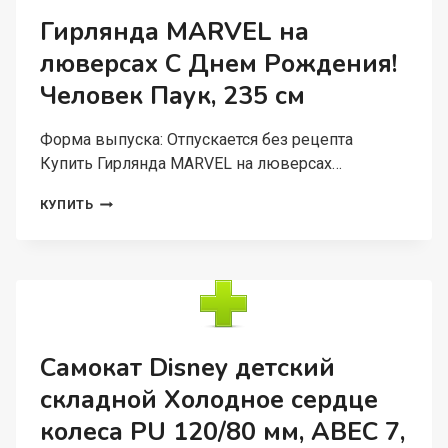
ЗОЛУШКА
Гирлянда MARVEL на
люверсах С Днем Рождения!
Человек Паук, 235 см
Форма выпуска: Отпускается без рецепта
Купить Гирлянда MARVEL на люверсах…
ГИРЛЯНДА
КУПИТЬ
MARVEL
НА
ЛЮВЕРСАХ
С
ДНЕМ
РОЖДЕНИЯ!
ЧЕЛОВЕК
ПАУК,
Самокат Disney детский
235
складной Холодное сердце
СМ
колеса PU 120/80 мм, ABEC 7,