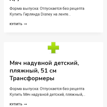
Форма выпуска: Отпускается без рецепта
Купить Гирлянда Disney на ленте…
ГИРЛЯНДА
КУПИТЬ
DISNEY
НА
ЛЕНТЕ
С
12
КАРТОЧКАМИ
Д/
ФОТО
Мяч надувной детский,
МНЕ
пляжный, 51 см
1
ГОД
Трансформеры
МЕДВЕЖОНОК
ВИННИ
И
Форма выпуска: Отпускается без рецепта
ЕГО
Купить Мяч надувной детский, пляжный,…
ДРУЗЬЯ
МЯЧ
КУПИТЬ