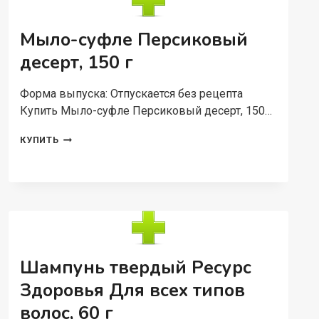
АНГЛИЙСКОЙ
СОЛЬЮ
Д/
Мыло-суфле Персиковый
ТЕЛА,
150
десерт, 150 г
МЛ
Форма выпуска: Отпускается без рецепта
Купить Мыло-суфле Персиковый десерт, 150…
МЫЛО-
КУПИТЬ
СУФЛЕ
ПЕРСИКОВЫЙ
ДЕСЕРТ,
150
Г
Шампунь твердый Ресурс
Здоровья Для всех типов
волос, 60 г