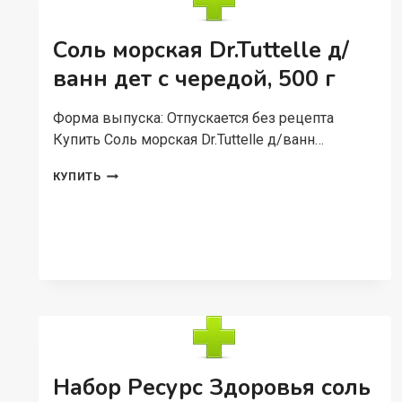
ПУДРА,
180
Г
Соль морская Dr.Tuttelle д/
ванн дет с чередой, 500 г
Форма выпуска: Отпускается без рецепта
Купить Соль морская Dr.Tuttelle д/ванн…
СОЛЬ
КУПИТЬ
МОРСКАЯ
DR.TUTTELLE
Д/
ВАНН
ДЕТ
С
ЧЕРЕДОЙ,
500
Г
Набор Ресурс Здоровья соль