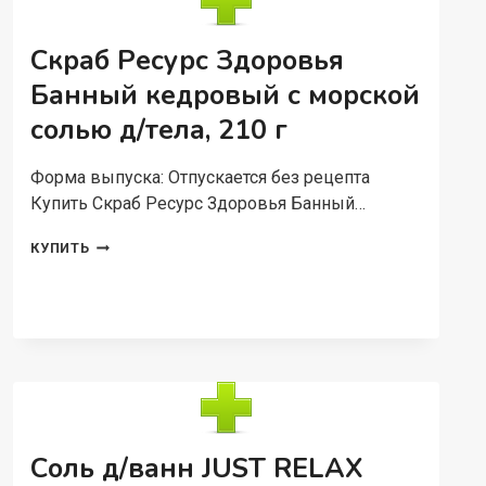
С
МОРСКОЙ
СОЛЬЮ/
Скраб Ресурс Здоровья
ЛИПОВЫМ
ЦВЕТОМ
Банный кедровый с морской
Д/
солью д/тела, 210 г
ТЕЛА,
210
Г
Форма выпуска: Отпускается без рецепта
Купить Скраб Ресурс Здоровья Банный…
СКРАБ
КУПИТЬ
РЕСУРС
ЗДОРОВЬЯ
БАННЫЙ
КЕДРОВЫЙ
С
МОРСКОЙ
СОЛЬЮ
Д/
ТЕЛА,
210
Соль д/ванн JUST RELAX
Г