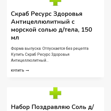
Г
Скраб Ресурс Здоровья
Антицеллюлитный с
морской солью д/тела, 150
мл
Форма выпуска: Отпускается без рецепта
Купить Скраб Ресурс Здоровья
Антицеллюлитный…
СКРАБ
КУПИТЬ
РЕСУРС
ЗДОРОВЬЯ
АНТИЦЕЛЛЮЛИТНЫЙ
С
МОРСКОЙ
СОЛЬЮ
Д/
Набор Поздравляю Соль д/
ТЕЛА,