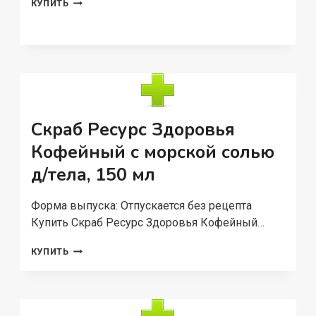
НАБОР
КУПИТЬ
РЕСУРС
ЗДОРОВЬЯ
СОЛЬ
Д/
ВАНН
БУРЛЯЩИЕ
ШАРЫ
ДЕТСКИЕ
3
Скраб Ресурс Здоровья
ШТ,
Кофейный с морской солью
120
Г
д/тела, 150 мл
Форма выпуска: Отпускается без рецепта
Купить Скраб Ресурс Здоровья Кофейный…
СКРАБ
КУПИТЬ
РЕСУРС
ЗДОРОВЬЯ
КОФЕЙНЫЙ
С