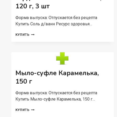
120 г, 3 шт
Форма выпуска: Отпускается без рецепта
Купить Соль д/ванн Ресурс здоровья…
СОЛЬ
КУПИТЬ
Д/
ВАНН
РЕСУРС
ЗДОРОВЬЯ
БУРЛЯЩИЕ
СЕРДЕЧКИ
СПЕЛАЯ
Мыло-суфле Карамелька,
ВИШЕНКА,
120
150 г
Г,
3
Форма выпуска: Отпускается без рецепта
ШТ
Купить Мыло-суфле Карамелька, 150 г…
МЫЛО-
КУПИТЬ
СУФЛЕ