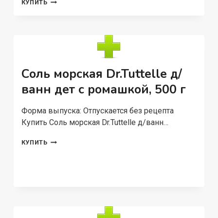
НАБОР
КУПИТЬ
СОЛЬ
Д/
ВАНН
БУРЛЯЩИЕ
ШАРЫ
OCEAN
DRIVE,
Соль морская Dr.Tuttelle д/
250
Г
ванн дет с ромашкой, 500 г
Форма выпуска: Отпускается без рецепта
Купить Соль морская Dr.Tuttelle д/ванн…
СОЛЬ
КУПИТЬ
МОРСКАЯ
DR.TUTTELLE
Д/
ВАНН
ДЕТ
С
РОМАШКОЙ,
500