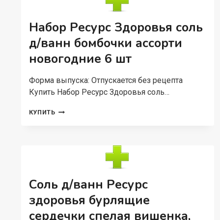
ШАРЫ
LAVENDER,
270
Набор Ресурс Здоровья соль
Г
д/ванн бомбочки ассорти
новогодние 6 шт
Форма выпуска: Отпускается без рецепта
Купить Набор Ресурс Здоровья соль…
НАБОР
КУПИТЬ
РЕСУРС
ЗДОРОВЬЯ
СОЛЬ
Д/
ВАНН
БОМБОЧКИ
АССОРТИ
Соль д/ванн Ресурс
НОВОГОДНИЕ
6
здоровья бурлящие
ШТ
сердечки спелая вишенка,