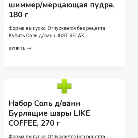
шиммер/мерцающая пудра,
180 г
Форма выпуска: Отпускается без рецепта
Купить Соль д/ванн JUST RELAX…
СОЛЬ
КУПИТЬ
Д/
ВАНН
JUST
RELAX
ШИММЕР/
МЕРЦАЮЩАЯ
ПУДРА,
180
Г
Набор Соль д/ванн
Бурлящие шары LIKE
COFFEE, 270 г
Форма выпуска: Отпускается без рецепта