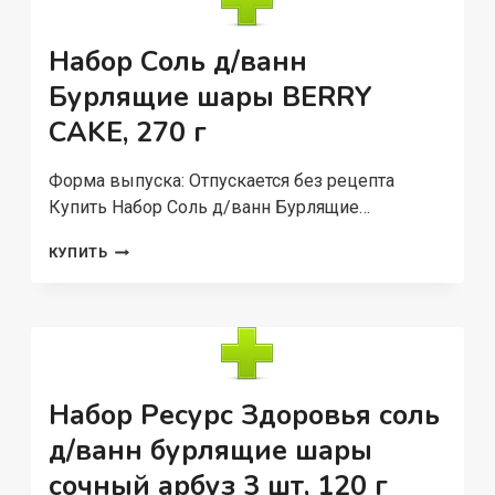
МОРСКОЙ
СОЛЬЮ
Д/
Набор Соль д/ванн
ТЕЛА,
150
Бурлящие шары BERRY
МЛ
CAKE, 270 г
Форма выпуска: Отпускается без рецепта
Купить Набор Соль д/ванн Бурлящие…
НАБОР
КУПИТЬ
СОЛЬ
Д/
ВАНН
БУРЛЯЩИЕ
ШАРЫ
BERRY
CAKE,
Набор Ресурс Здоровья соль
270
Г
д/ванн бурлящие шары
сочный арбуз 3 шт, 120 г