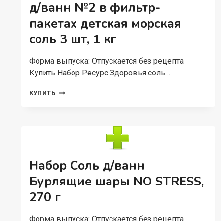
д/ванн №2 в фильтр-
пакетах детская морская
соль 3 шт, 1 кг
Форма выпуска: Отпускается без рецепта
Купить Набор Ресурс Здоровья соль…
НАБОР
КУПИТЬ
РЕСУРС
ЗДОРОВЬЯ
СОЛЬ
Д/
ВАНН
№2
В
Набор Соль д/ванн
ФИЛЬТР-
ПАКЕТАХ
Бурлящие шары NO STRESS,
ДЕТСКАЯ
270 г
МОРСКАЯ
СОЛЬ
3
Форма выпуска: Отпускается без рецепта