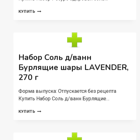
НАБОР
КУПИТЬ
РЕСУРС
ЗДОРОВЬЯ
СОЛЬ
Д/
ВАНН
№1
В
Набор Соль д/ванн
ФИЛЬТР-
ПАКЕТАХ
Бурлящие шары LAVENDER,
ДЕТСКАЯ
270 г
С
РОМАШКОЙ
С
Форма выпуска: Отпускается без рецепта
ЧЕРЕДОЙ
Купить Набор Соль д/ванн Бурлящие…
3
ШТ,
НАБОР
КУПИТЬ
1
СОЛЬ
КГ
Д/
ВАНН
БУРЛЯЩИЕ