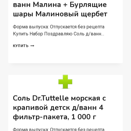
150
ванн Малина + Бурлящие
МЛ
шары Малиновый щербет
Форма выпуска: Отпускается без рецепта
Купить Набор Поздравляю Соль д/ванн…
НАБОР
КУПИТЬ
ПОЗДРАВЛЯЮ
СОЛЬ
Д/
ВАНН
МАЛИНА
+
БУРЛЯЩИЕ
ШАРЫ
МАЛИНОВЫЙ
Соль Dr.Tuttelle морская с
ЩЕРБЕТ
крапивой детск д/ванн 4
фильтр-пакета, 1 000 г
Форма выпуска: Отпускается без рецепта