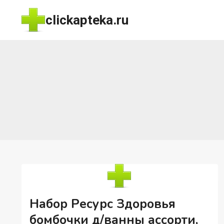
Перейти
clickapteka.ru
к
содержимому
Набор Ресурс Здоровья
бомбочки д/ванны ассорти,