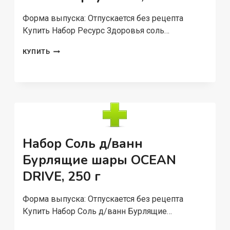
Форма выпуска: Отпускается без рецепта
Купить Набор Ресурс Здоровья соль…
НАБОР
КУПИТЬ
РЕСУРС
ЗДОРОВЬЯ
СОЛЬ
Д/
ВАНН
БУРЛЯЩИЕ
ШАРЫ
СОЧНЫЙ
АРБУЗ
Набор Соль д/ванн
3
Бурлящие шары OCEAN
ШТ,
120
DRIVE, 250 г
Г
Форма выпуска: Отпускается без рецепта
Купить Набор Соль д/ванн Бурлящие…