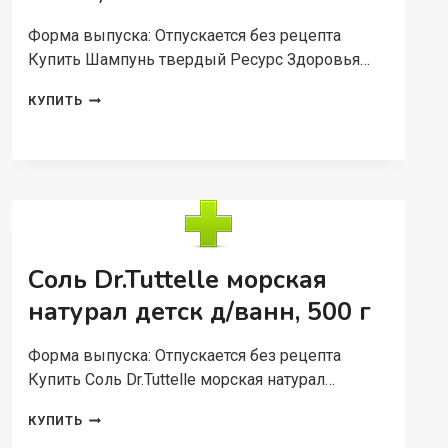
Форма выпуска: Отпускается без рецепта
Купить Шампунь твердый Ресурс Здоровья…
ШАМПУНЬ
КУПИТЬ
ТВЕРДЫЙ
РЕСУРС
ЗДОРОВЬЯ
ДЛЯ
ВСЕХ
ТИПОВ
ВОЛОС,
60
Г
Соль Dr.Tuttelle морская
натурал детск д/ванн, 500 г
Форма выпуска: Отпускается без рецепта
Купить Соль Dr.Tuttelle морская натурал…
СОЛЬ
КУПИТЬ
DR.TUTTELLE