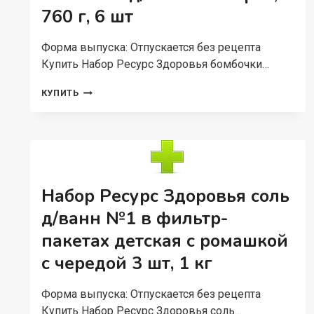
760 г, 6 шт
Форма выпуска: Отпускается без рецепта
Купить Набор Ресурс Здоровья бомбочки…
НАБОР
КУПИТЬ
РЕСУРС
ЗДОРОВЬЯ
БОМБОЧКИ
Д/
ВАННЫ
АССОРТИ,
760
Набор Ресурс Здоровья соль
Г,
6
д/ванн №1 в фильтр-
ШТ
пакетах детская с ромашкой
с чередой 3 шт, 1 кг
Форма выпуска: Отпускается без рецепта
Купить Набор Ресурс Здоровья соль…