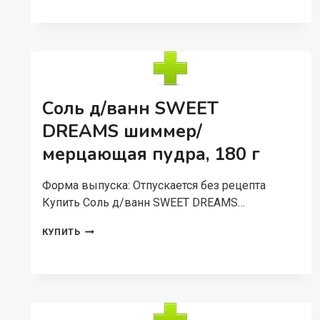
КАРАМЕЛЬКА,
150
Г
Соль д/ванн SWEET
DREAMS шиммер/
мерцающая пудра, 180 г
Форма выпуска: Отпускается без рецепта
Купить Соль д/ванн SWEET DREAMS…
СОЛЬ
КУПИТЬ
Д/
ВАНН
SWEET
DREAMS
ШИММЕР/
МЕРЦАЮЩАЯ