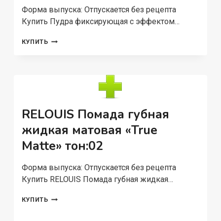
Форма выпуска: Отпускается без рецепта
Купить Пудра фиксирующая с эффектом…
ПУДРА
КУПИТЬ
ФИКСИРУЮЩАЯ
С
ЭФФЕКТОМ
БЛЮРА
PRO
HD
BLUR
RELOUIS Помада губная
EFFECT
FIXING
жидкая матовая «True
POWDER
Matte» тон:02
RELOUIS
ТОН:01
10
Форма выпуска: Отпускается без рецепта
Г
Купить RELOUIS Помада губная жидкая…
RELOUIS
КУПИТЬ
ПОМАДА
ГУБНАЯ