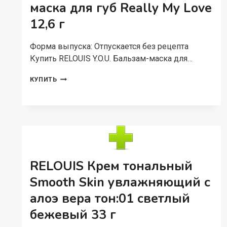
маска для губ Really My Love
12,6 г
Форма выпуска: Отпускается без рецепта
Купить RELOUIS Y.O.U. Бальзам-маска для…
RELOUIS
КУПИТЬ
Y.O.U.
БАЛЬЗАМ-
МАСКА
ДЛЯ
ГУБ
REALLY
MY
LOVE
RELOUIS Крем тональный
12,6
Г
Smooth Skin увлажняющий с
алоэ вера тон:01 светлый
бежевый 33 г