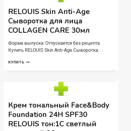
RELOUIS Skin Anti-Age
Сыворотка для лица
COLLAGEN CARE 30мл
Форма выпуска: Отпускается без рецепта
Купить RELOUIS Skin Anti-Age Сыворотка…
RELOUIS
КУПИТЬ
SKIN
ANTI-
AGE
СЫВОРОТКА
ДЛЯ
ЛИЦА
COLLAGEN
Крем тональный Face&Body
CARE
30МЛ
Foundation 24H SPF30
RELOUIS тон:1С светлый