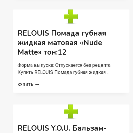
ГУБ
МЕХАНИЧЕСКИЙ
ARTISTIC
CONTOUR
ТОН
RELOUIS Помада губная
06
XOXO
жидкая матовая «Nude
(ГЕРМАНИЯ)
Matte» тон:12
Форма выпуска: Отпускается без рецепта
Купить RELOUIS Помада губная жидкая…
RELOUIS
КУПИТЬ
ПОМАДА
ГУБНАЯ
ЖИДКАЯ
МАТОВАЯ
«NUDE
MATTE»
ТОН:12
RELOUIS Y.O.U. Бальзам-