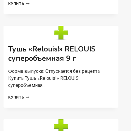
RELOUIS
КУПИТЬ
ПУДРА
ПОРОШКООБРАЗНАЯ
CLASSIC
RELOUIS
№
105
СВЕТЛЫЙ
Тушь «Relouis!» RELOUIS
БЕЖЕВЫЙ,
28
суперобъемная 9 г
Г
Форма выпуска: Отпускается без рецепта
Купить Тушь «Relouis!» RELOUIS
суперобъемная…
ТУШЬ
КУПИТЬ
«RELOUIS!»
RELOUIS
СУПЕРОБЪЕМНАЯ
9
Г