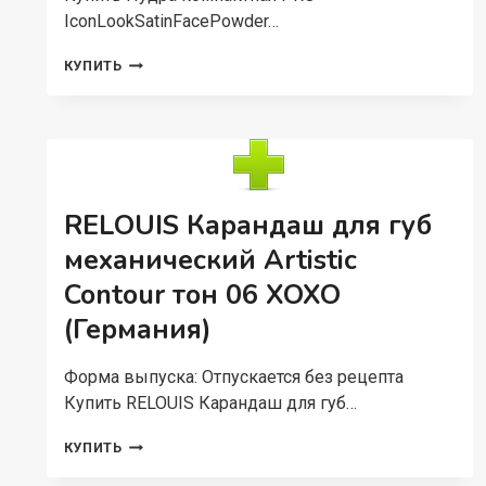
IconLookSatinFacePowder…
ПУДРА
КУПИТЬ
КОМПАКТНАЯ
PRO
ICONLOOKSATINFACEPOWDER
RELOUIS
Т.00
СВЕТЛЫЙ
БЕЖЕВЫЙ
RELOUIS Карандаш для губ
9
Г
механический Artistic
Contour тон 06 XOXO
(Германия)
Форма выпуска: Отпускается без рецепта
Купить RELOUIS Карандаш для губ…
RELOUIS
КУПИТЬ
КАРАНДАШ
ДЛЯ