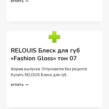
RELOUIS
КУПИТЬ
БЛЕСК-
БАЛЬЗАМ
ДЛЯ
ГУБ
GLOSS-
BALM
С
МАСЛАМИ
ТОН:06
BERRY
RELOUIS Блеск для губ
IN
LOVE
«Fashion Gloss» тон 07
Форма выпуска: Отпускается без рецепта
Купить RELOUIS Блеск для губ…
RELOUIS
КУПИТЬ
БЛЕСК
ДЛЯ
ГУБ
«FASHION
GLOSS»