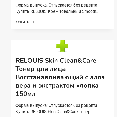
Форма выпуска: Отпускается без рецепта
Купить RELOUIS Крем тональный Smooth…
RELOUIS
КУПИТЬ
КРЕМ
ТОНАЛЬНЫЙ
SMOOTH
SKIN
УВЛАЖНЯЮЩИЙ
С
АЛОЭ
RELOUIS Skin Clean&Care
ВЕРА
ТОН:01
Тонер для лица
СВЕТЛЫЙ
Восстанавливающий с алоэ
БЕЖЕВЫЙ
33
вера и экстрактом хлопка
Г
150мл
Форма выпуска: Отпускается без рецепта
Купить RELOUIS Skin Clean&Care Тонер…