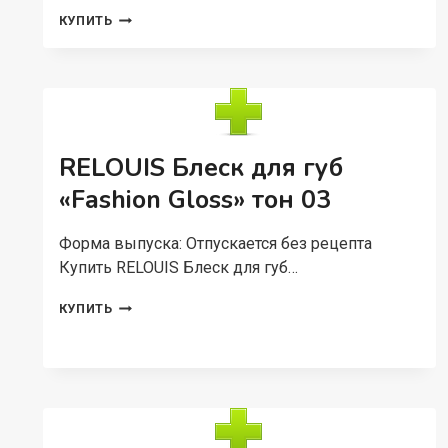
RELOUIS
КУПИТЬ
SKIN
CLEAN&CARE
ТОНЕР
ДЛЯ
ЛИЦА
ВОССТАНАВЛИВАЮЩИЙ
С
RELOUIS Блеск для губ
АЛОЭ
ВЕРА
«Fashion Gloss» тон 03
И
ЭКСТРАКТОМ
Форма выпуска: Отпускается без рецепта
ХЛОПКА
150МЛ
Купить RELOUIS Блеск для губ…
RELOUIS
КУПИТЬ
БЛЕСК
ДЛЯ
ГУБ
«FASHION
GLOSS»
ТОН
03