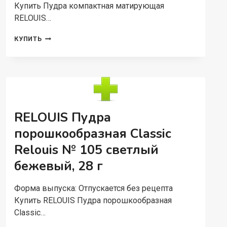
Купить Пудра компактная матирующая
RELOUIS…
ПУДРА
КУПИТЬ
КОМПАКТНАЯ
МАТИРУЮЩАЯ
RELOUIS
ТОН
02
СЛОНОВАЯ
КОСТЬ
RELOUIS Пудра
8,5
Г
порошкообразная Classic
Relouis № 105 светлый
бежевый, 28 г
Форма выпуска: Отпускается без рецепта
Купить RELOUIS Пудра порошкообразная
Classic…