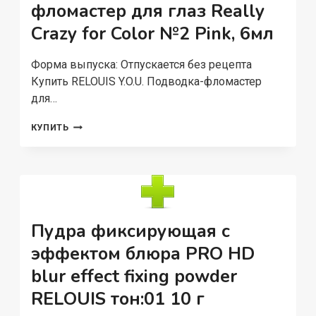
БЛЕДНЫЙ
фломастер для глаз Really
РОЗОВЫЙ,
Crazy for Color №2 Pink, 6мл
3МЛ
Форма выпуска: Отпускается без рецепта
Купить RELOUIS Y.O.U. Подводка-фломастер
для…
RELOUIS
КУПИТЬ
Y.O.U.
ПОДВОДКА-
ФЛОМАСТЕР
ДЛЯ
ГЛАЗ
REALLY
CRAZY
Пудра фиксирующая с
FOR
COLOR
эффектом блюра PRO HD
№2
blur effect fixing powder
PINK,
6МЛ
RELOUIS тон:01 10 г