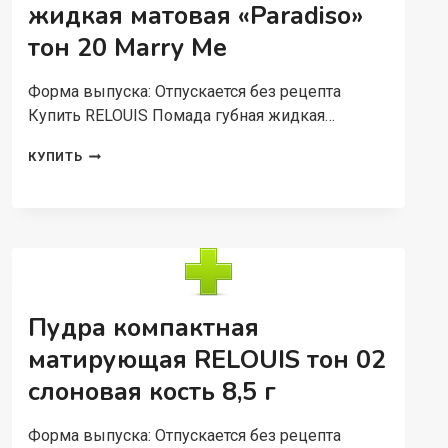
жидкая матовая «Paradiso»
тон 20 Marry Me
Форма выпуска: Отпускается без рецепта
Купить RELOUIS Помада губная жидкая…
RELOUIS
КУПИТЬ
ПОМАДА
ГУБНАЯ
ЖИДКАЯ
МАТОВАЯ
«PARADISO»
ТОН
20
MARRY
Пудра компактная
ME
матирующая RELOUIS тон 02
слоновая кость 8,5 г
Форма выпуска: Отпускается без рецепта