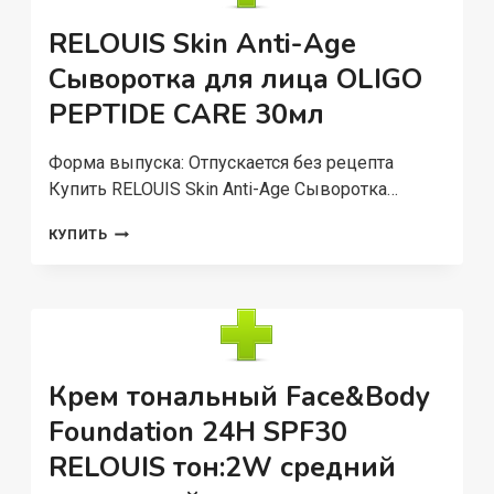
ТОН
01
RELOUIS Skin Anti-Age
PEARL
5
Сыворотка для лица OLIGO
Г
PEPTIDE CARE 30мл
Форма выпуска: Отпускается без рецепта
Купить RELOUIS Skin Anti-Age Сыворотка…
RELOUIS
КУПИТЬ
SKIN
ANTI-
AGE
СЫВОРОТКА
ДЛЯ
ЛИЦА
OLIGO
Крем тональный Face&Body
PEPTIDE
CARE
Foundation 24H SPF30
30МЛ
RELOUIS тон:2W средний