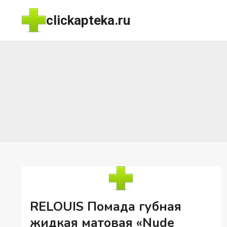
Перейти
clickapteka.ru
к
содержимому
RELOUIS Помада губная
жидкая матовая «Nude