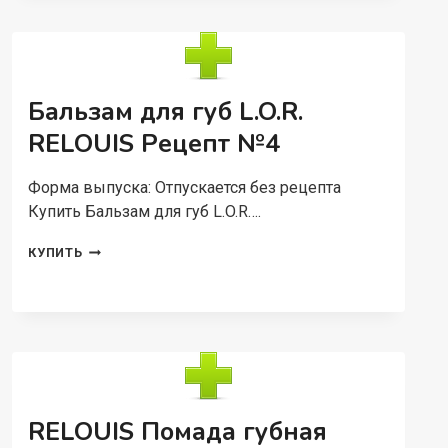
«GOLDEN
HARD»
RELOUIS
11,6
Г
.
Бальзам для губ L.O.R.
RELOUIS Рецепт №4
Форма выпуска: Отпускается без рецепта
Купить Бальзам для губ L.O.R….
БАЛЬЗАМ
КУПИТЬ
ДЛЯ
ГУБ
L.O.R.
RELOUIS
РЕЦЕПТ
№4
RELOUIS Помада губная