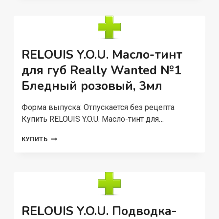
ТОН
07
RELOUIS Y.O.U. Масло-тинт
для губ Really Wanted №1
Бледный розовый, 3мл
Форма выпуска: Отпускается без рецепта
Купить RELOUIS Y.O.U. Масло-тинт для…
RELOUIS
КУПИТЬ
Y.O.U.
МАСЛО-
ТИНТ
ДЛЯ
ГУБ
REALLY
WANTED
RELOUIS Y.O.U. Подводка-
№1