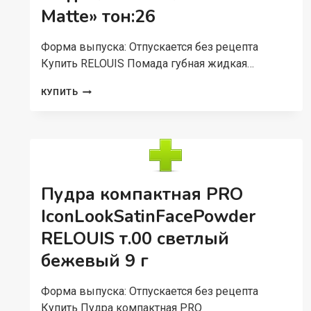
Matte» тон:26
Форма выпуска: Отпускается без рецепта
Купить RELOUIS Помада губная жидкая…
RELOUIS
КУПИТЬ
ПОМАДА
ГУБНАЯ
ЖИДКАЯ
МАТОВАЯ
«NUDE
MATTE»
ТОН:26
Пудра компактная PRO
IconLookSatinFacePowder
RELOUIS т.00 светлый
бежевый 9 г
Форма выпуска: Отпускается без рецепта
Купить Пудра компактная PRO