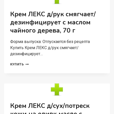
ПРИРОДНЫМ
СА-
РЕГУЛЯТОРОМ,
Крем ЛЕКС д/рук смягчает/
100
дезинфицирует с маслом
Г
чайного дерева, 70 г
Форма выпуска: Отпускается без рецепта
Купить Крем ЛЕКС д/рук смягчает/
дезинфицирует…
КРЕМ
КУПИТЬ
ЛЕКС
Д/
РУК
СМЯГЧАЕТ/
ДЕЗИНФИЦИРУЕТ
С
МАСЛОМ
ЧАЙНОГО
Крем ЛЕКС д/сух/потреск
ДЕРЕВА,
70