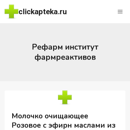
Перейти
clickapteka.ru
к
содержимому
Рефарм институт
фармреактивов
Молочко очищающее
Розовое с эфирн маслами из