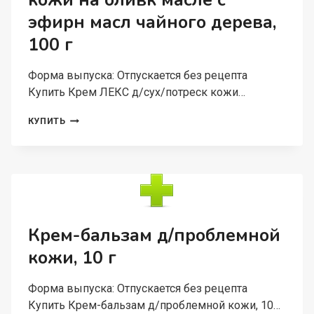
кожи на оливк масле с
Г
эфирн масл чайного дерева,
100 г
Форма выпуска: Отпускается без рецепта
Купить Крем ЛЕКС д/сух/потреск кожи…
КРЕМ
КУПИТЬ
ЛЕКС
Д/
СУХ/
ПОТРЕСК
КОЖИ
НА
ОЛИВК
МАСЛЕ
Крем-бальзам д/проблемной
С
кожи, 10 г
ЭФИРН
МАСЛ
ЧАЙНОГО
Форма выпуска: Отпускается без рецепта
ДЕРЕВА,
Купить Крем-бальзам д/проблемной кожи, 10…
100