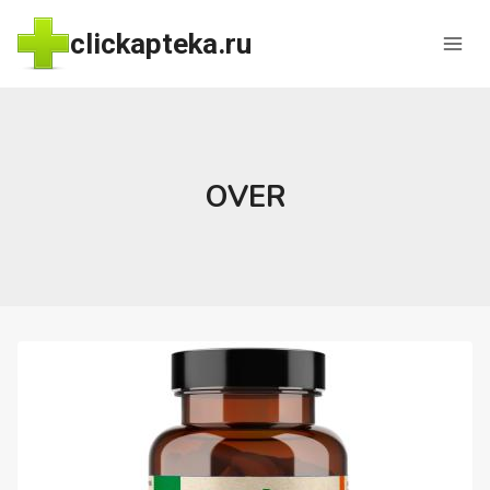
Перейти
clickapteka.ru
к
содержимому
OVER