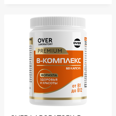
КАПСУЛЫ,
60
ШТ.