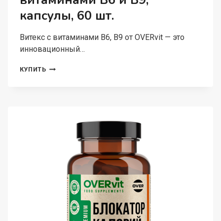
витаминами В6 и В9,
капсулы, 60 шт.
Витекс с витаминами В6, В9 от OVERvit — это
инновационный…
OVERVIT,
КУПИТЬ
ВИТЕКС
С
ВИТАМИНАМИ
В6
И
В9,
КАПСУЛЫ,
60
ШТ.